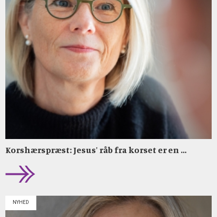
Korshærspræst: Jesus' råb fra korset er en ...
NYHED