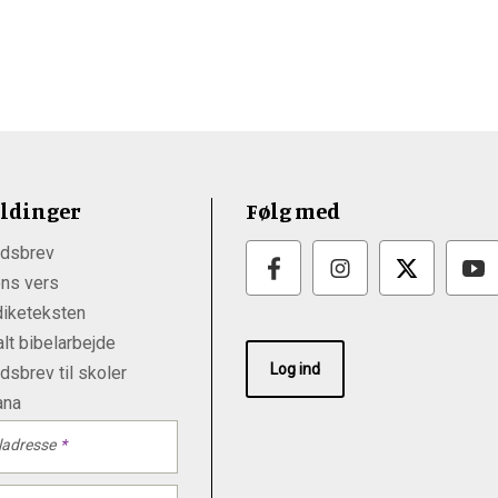
ldinger
Følg med
dsbrev
ns vers
iketeksten
lt bibelarbejde
Log ind
sbrev til skoler
ana
ladresse