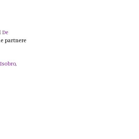
d
De
le partnere
Isobro
,