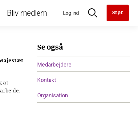
oriseret
Bliv medlem
Støt
Log ind
n til
aven til
versættelse
en
derne
rmanden
Se også
 Majestæt
Medarbejdere
Kontakt
g at
larbejde.
Organisation
er
e