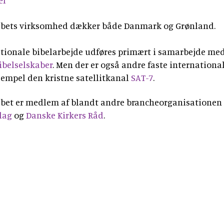
el
tidsskrift
Bibellæseplanen
og
Jesus'
Udforsk
om
gaver
tilsendt
Gud
lignelser
Prædiketekster
abets virksomhed dækker både Danmark og Grønland.
Bibelen
Bibelen
og
Dåbsgaver
Download
Kommende
danskerne
2020
Opskrifter
ationale bibelarbejde udføres primært i samarbejde me
Bibellæseplanen
–
prædiketekst
i
ibelselskaber
. Men der er også andre faste internationa
trosanalysen
Book
2026
Bibliana
fællesskab
sempel den kristne satellitkanal
SAT-7
.
2026
et
–
2027
foredrag
tidsskrift
abet er medlem af blandt andre brancheorganisationen
om
om
lag
og
Danske Kirkers Råd
.
Bibelen
Bibelen