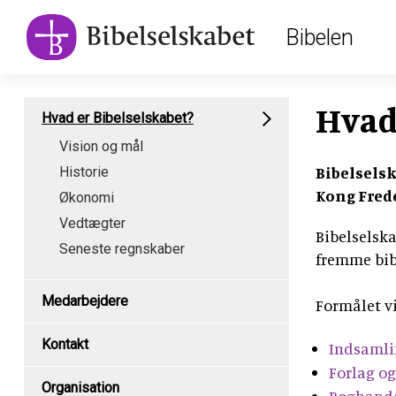
Main
Skip
Bibelen
to
navigation
main
content
Subpage
Hvad
Hvad er Bibelselskabet?
content
Vision og mål
type
Bibelselsk
Historie
menu
Kong Frede
Økonomi
Vedtægter
Bibelselska
Seneste regnskaber
fremme bibe
Medarbejdere
Formålet v
Kontakt
Indsamli
Forlag o
Organisation