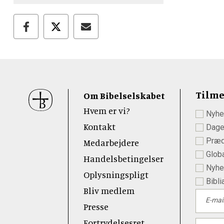
Sidefod
Tilme
Om Bibelselskabet
Hvem er vi?
Nyhe
 Youtube
Kontakt
Dage
Præd
Medarbejdere
Globa
Handelsbetingelser
Nyhed
Oplysningspligt
Bibli
Bliv medlem
E-mai
Presse
Fortrydelsesret