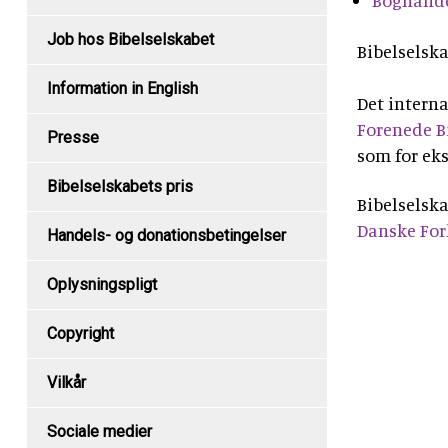
Boghand
Job hos Bibelselskabet
Bibelselsk
Information in English
Det intern
Forenede B
Presse
som for ek
Bibelselskabets pris
Bibelselsk
Danske For
Handels- og donationsbetingelser
Oplysningspligt
Copyright
Vilkår
Sociale medier