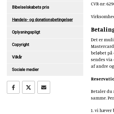
CVR-nr: 62
Bibelselskabets pris
Virksomhed
Handels- og donationsbetingelser
Betalin
Oplysningspligt
Det er muli
Copyright
Mastercard.
beløbet på 
Vilkår
sendes via 
af andre og 
Sociale medier
Reservatio
Betaler du 
samme. Peng
vi hæver 