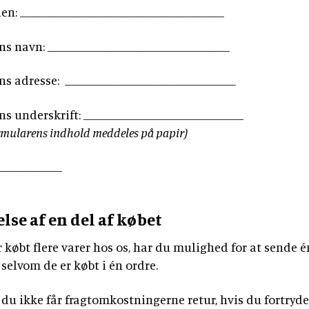
n: _____________________________________
s navn: _________________________________
s adresse: _______________________________
ns underskrift: _____________________________
rmularens indhold meddeles på papir)
____________
lse af en del af købet
 købt flere varer hos os, har du mulighed for at sende én
, selvom de er købt i én ordre.
du ikke får fragtomkostningerne retur, hvis du fortryde