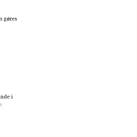
n gøres
ende i
: