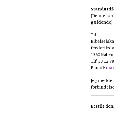
Standardf
(Denne form
gældende)
Til:
Bibelselsk
Frederiksbo
1360 Køben
Tlf: 33 12 7
E-mail:
mai
Jeg meddele
forbindels
___________
Bestilt den