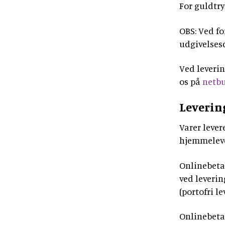
For guldtry
OBS: Ved fo
udgivelses
Ved leveri
os på
netbu
Leveri
Varer lever
hjemmeleve
Onlinebetal
ved leverin
(portofri l
Onlinebetal