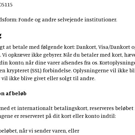
tidsskrift
Bibellæseplanen
og
905115
Jesus'
Udforsk
om
gaver
tilsendt
Gud
lignelser
Prædiketekster
Bibelen
Bibelen
sform: Fonde og andre selvejende institutioner.
og
Dåbsgaver
Download
Kommende
danskerne
2020
Opskrifter
Bibellæseplanen
–
g
prædiketekst
i
trosanalysen
Book
2026
Bibliana
fællesskab
gt at betale med følgende kort: Dankort, Visa/Dankort o
2026
et
–
2027
 Vi opkræver ikke gebyrer. Når du betaler med kort, hæve
foredrag
tidsskrift
din konto, når dine varer afsendes fra os. Kortoplysning
om
om
Bibelen
en krypteret (SSL) forbindelse. Oplysningerne vil ikke b
Bibelen
vil ikke blive givet eller solgt til andre.
n af beløb
med et internationalt betalingskort, reserveres beløbe
ene er reserveret på dit kort eller konto indtil:
beløbet, når vi sender varen, eller