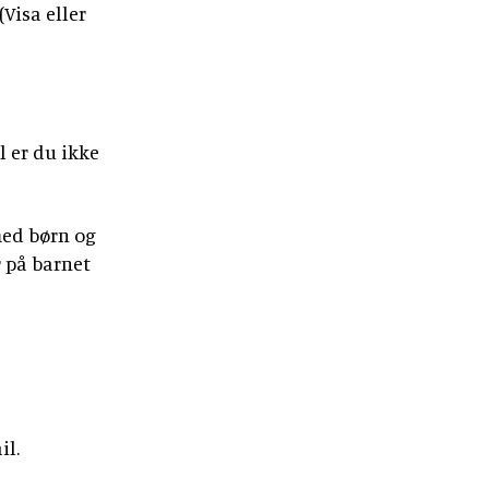
(Visa eller
 er du ikke
med børn og
r på barnet
il.