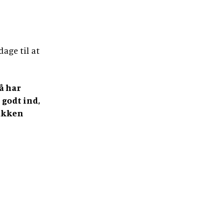
dage til at
å har
 godt ind,
pakken