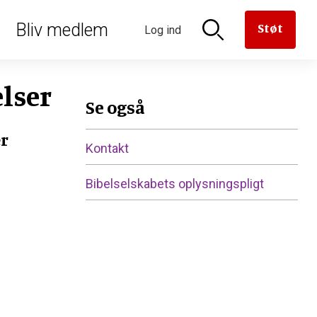
oriseret
Bliv medlem
Støt
Log ind
n til
aven til
versættelse
en
derne
rmanden
lser
Se også
er
Kontakt
Bibelselskabets oplysningspligt
er
e