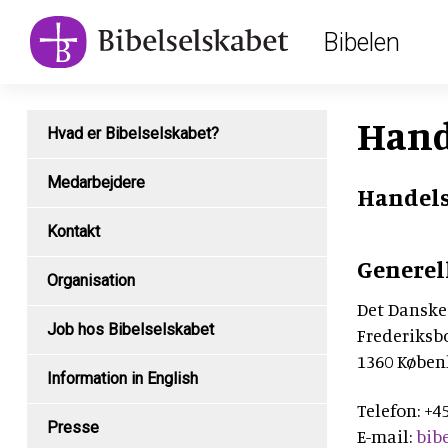
Main
Skip
Bibelen
to
navigation
main
content
Subpage
Hand
Hvad er Bibelselskabet?
content
type
Medarbejdere
Handels-
menu
Kontakt
Generel
Organisation
Det Danske
Job hos Bibelselskabet
Frederiksbo
1360 Køben
Information in English
Telefon: +45
Presse
E-mail:
bib