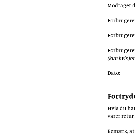
Modtaget de
Forbrugeren
Forbrugeren
Forbrugere
(kun hvis fo
Dato: _____
Fortryde
Hvis du har
varer retur
Bemærk, at 