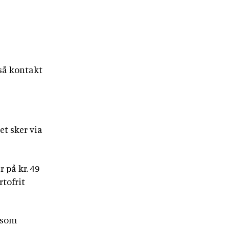
så kontakt
et sker via
 på kr. 49
rtofrit
s som