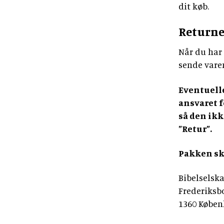
dit køb.
Returne
Når du har 
sende varen
Eventuelle
ansvaret f
så den ik
”Retur”.
Pakken ska
Bibelselsk
Frederiksbo
1360 Køben