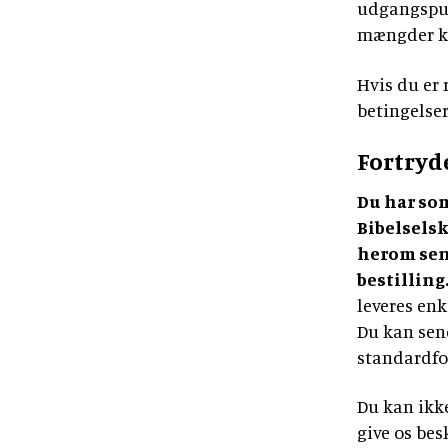
udgangspunk
mængder ko
Hvis du er
betingelser
Fortryd
Du har som
Bibelsels
herom sene
bestilling
leveres enk
Du kan sen
standardfo
Du kan ikk
give os bes