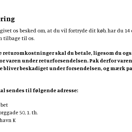
ring
givet os besked om, at du vil fortryde dit køb, har du 14 
 tilbage til os.
 returomkostninger skal du betale, ligesom du ogs
or varen under returforsendelsen. Pak derfor varen
ke bliver beskadiget under forsendelsen, og mærk 
l sendes til følgende adresse:
abet
rggade 50, 1. th.
havn K