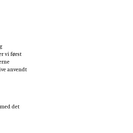
g
r vi først
erne
live anvendt
t med det