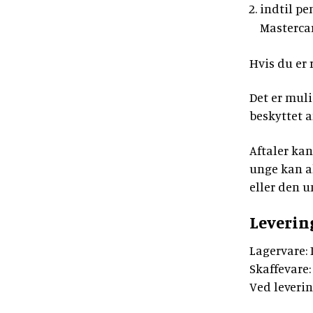
indtil pe
Masterca
Hvis du er 
Det er mul
beskyttet 
Aftaler ka
unge kan al
eller den u
Leverin
Lagervare: 
Skaffevare:
Ved leverin