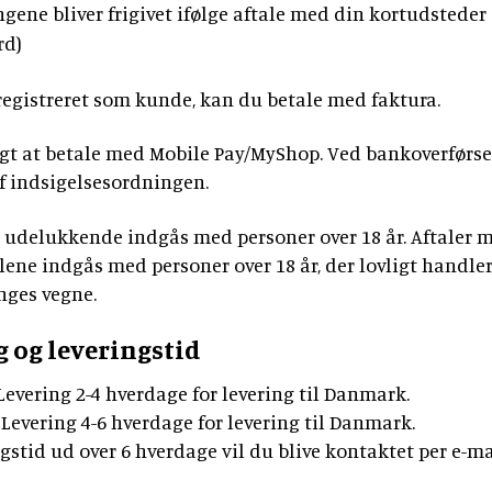
ngene bliver frigivet ifølge aftale med din kortudsteder 
rd)
registreret som kunde, kan du betale med faktura.
igt at betale med Mobile Pay/MyShop. Ved bankoverførsel
af indsigelsesordningen.
n udelukkende indgås med personer over 18 år. Aftaler 
ene indgås med personer over 18 år, der lovligt handle
nges vegne.
g og leveringstid
Levering 2-4 hverdage for levering til Danmark.
 Levering 4-6 hverdage for levering til Danmark.
gstid ud over 6 hverdage vil du blive kontaktet per e-ma