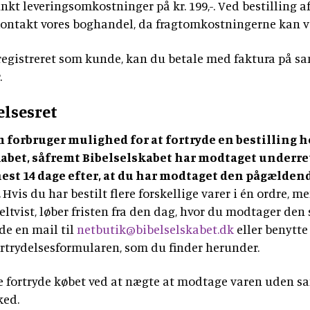
t leveringsomkostninger på kr. 199,-. Ved bestilling af
ntakt vores boghandel, da fragtomkostningerne kan v
 registreret som kunde, kan du betale med faktura på 
.
elsesret
 forbruger mulighed for at fortryde en bestilling h
kabet, såfremt Bibelselskabet har modtaget underr
st 14 dage efter, at du har modtaget den pågælden
.
Hvis du har bestilt flere forskellige varer i én ordre, m
eltvist, løber fristen fra den dag, hvor du modtager den 
de en mail til
netbutik@bibelselskabet.dk
eller benytte
rtrydelsesformularen, som du finder herunder.
e fortryde købet ved at nægte at modtage varen uden s
ked.