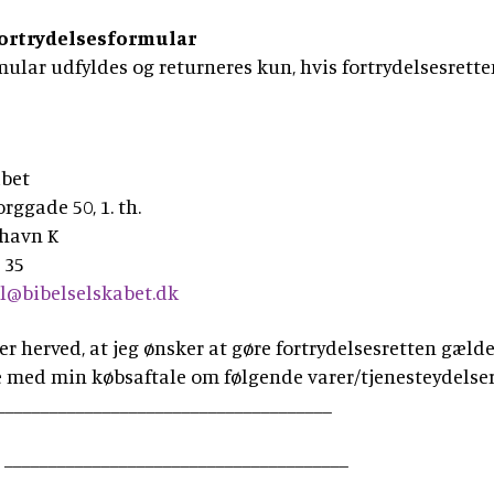
ortrydelsesformular
ular udfyldes og returneres kun, hvis fortrydelsesrette
abet
rggade 50, 1. th.
havn K
8 35
l@bibelselskabet.dk
r herved, at jeg ønsker at gøre fortrydelsesretten gæld
e med min købsaftale om følgende varer/tjenesteydelser
______________________________________
: _______________________________________