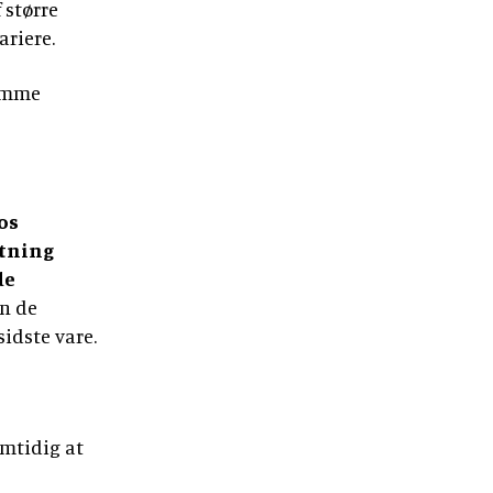
 større
ariere.
samme
os
etning
de
en de
sidste vare.
amtidig at