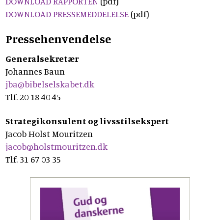
DOWNLOAD RAPPORTEN
(pdf)
DOWNLOAD PRESSEMEDDELELSE
(pdf)
Pressehenvendelse
Generalsekretær
Johannes Baun
jba@bibelselskabet.dk
Tlf. 20 18 40 45
Strategikonsulent og livsstilsekspert
Jacob Holst Mouritzen
jacob@holstmouritzen.dk
Tlf. 31 67 03 35