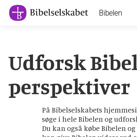
Main
Skip
Bibelen
to
navigation
main
content
Udforsk Bibel
perspektiver
På Bibelselskabets hjemmesi
søge i hele Bibelen og udfors
Du kan også købe Bibelen og