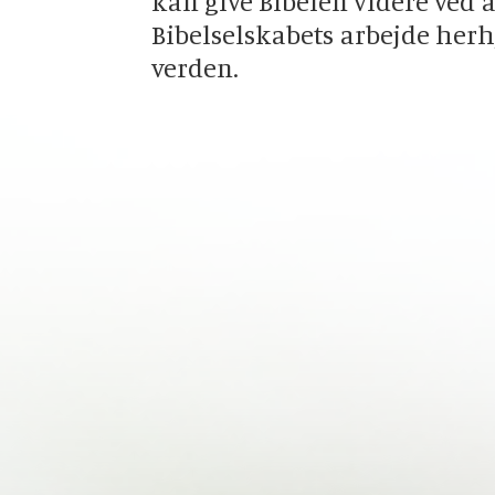
kan give Bibelen videre ved a
Bibelselskabets arbejde her
verden.