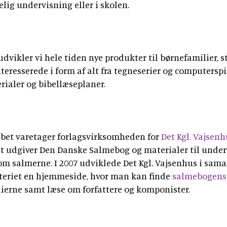
lig undervisning eller i skolen.
dvikler vi hele tiden nye produkter til børnefamilier, 
teresserede i form af alt fra tegneserier og computerspil
rialer og bibellæseplaner.
abet varetager forlagsvirksomheden for
Det Kgl. Vajsenh
t udgiver Den Danske Salmebog og materialer til under
om salmerne. I 2007 udviklede Det Kgl. Vajsenhus i sam
teriet en hjemmeside, hvor man kan finde
salmebogens
ierne samt læse om forfattere og komponister.