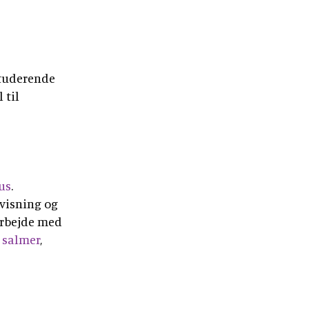
studerende
 til
us
.
visning og
arbejde med
 salmer
,