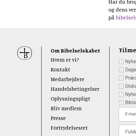
Har du brug
og dens ve
på
bibelse
Sidefod
Tilme
Om Bibelselskabet
Hvem er vi?
Nyhe
 Youtube
Kontakt
Dage
Præd
Medarbejdere
Globa
Handelsbetingelser
Nyhed
Oplysningspligt
Bibli
Bliv medlem
E-mai
Presse
Fortrydelsesret
Fuld