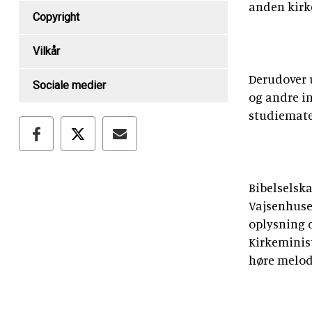
anden kirke
Copyright
Vilkår
Derudover u
Sociale medier
og andre in
studiemate
Bibelselsk
Vajsenhuse
oplysning 
Kirkeminis
høre melod