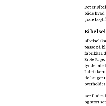
Det er Bibe
både hvad a
gode bogh
Bibelse
Bibelselska
passe på kl
fabrikker, 
Bible Page,
tynde bibel
Fabrikkerne
de bruger t
overholder
Der findes 
og stort se