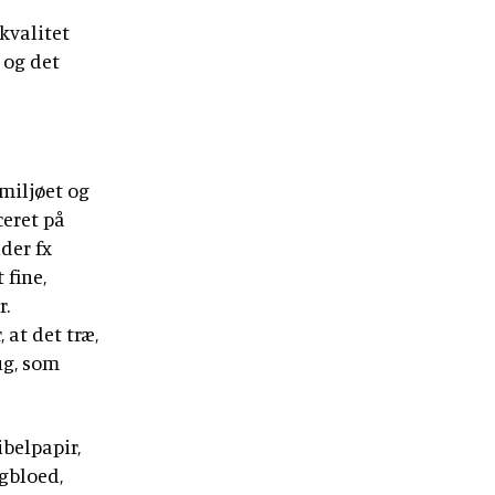
 kvalitet
 og det
 miljøet og
ceret på
lder fx
 fine,
r.
 at det træ,
ug, som
ibelpapir,
ngbloed,