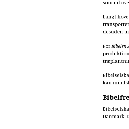
som ud over 
Langt hoved
transporten
desuden un
For
Bibelen 
produktione
træplantni
Bibelselsk
kan mindsk
Bibelf
Bibelselsk
Danmark. De