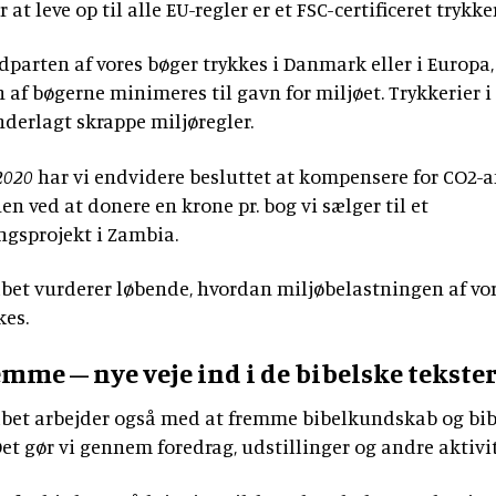
at leve op til alle EU-regler er et FSC-certificeret trykker
parten af vores bøger trykkes i Danmark eller i Europa
 af bøgerne minimeres til gavn for miljøet. Trykkerier i
derlagt skrappe miljøregler.
2020
har vi endvidere besluttet at kompensere for CO2-af
n ved at donere en krone pr. bog vi sælger til et
ngsprojekt i Zambia.
abet vurderer løbende, hvordan miljøbelastningen af vo
es.
remme –
nye veje ind i de bibelske tekste
abet arbejder også med at fremme bibelkundskab og bib
t gør vi gennem foredrag, udstillinger og andre aktivit