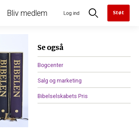
oriseret
Bliv medlem
Støt
Log ind
n til
aven til
versættelse
en
derne
rmanden
Se også
Bogcenter
Salg og marketing
Bibelselskabets Pris
er
e