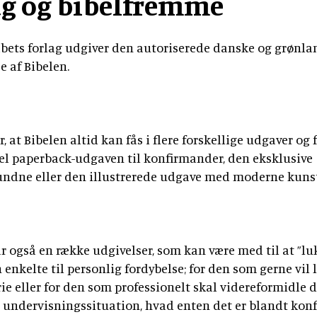
ag og bibelfremme
tidsskrift
Bibellæseplanen
og
Jesus'
Udforsk
om
gaver
tilsendt
Gud
lignelser
Prædiketekster
Bibelen
Bibelen
og
abets forlag udgiver den autoriserede danske og grønl
Dåbsgaver
Download
Kommende
danskerne
2020
e af Bibelen.
Opskrifter
Bibellæseplanen
–
prædiketekst
i
trosanalysen
Book
2026
Bibliana
fællesskab
2026
et
–
2027
foredrag
tidsskrift
or, at Bibelen altid kan fås i flere forskellige udgaver og
om
om
el paperback-udgaven til konfirmander, den eksklusive
Bibelen
Bibelen
ndne eller den illustrerede udgave med moderne kuns
r også en række udgivelser, som kan være med til at ”lu
n enkelte til personlig fordybelse; for den som gerne vil
ie eller for den som professionelt skal videreformidle 
n undervisningssituation, hvad enten det er blandt konf