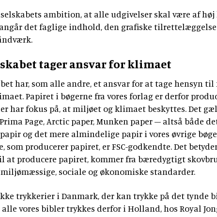
lselskabets ambition, at alle udgivelser skal være af høj
ngår det faglige indhold, den grafiske tilrettelæggelse
åndværk.
lskabet tager ansvar for klimaet
bet har, som alle andre, et ansvar for at tage hensyn til
imaet. Papiret i bøgerne fra vores forlag er derfor produ
der har fokus på, at miljøet og klimaet beskyttes. Det gæ
 Prima Page, Arctic paper, Munken paper – altså både det
papir og det mere almindelige papir i vores øvrige bøge
, som producerer papiret, er FSC-godkendte. Det betyder,
il at producere papiret, kommer fra bæredygtigt skovbr
 miljømæssige, sociale og økonomiske standarder.
ikke trykkerier i Danmark, der kan trykke på det tynde b
t alle vores bibler trykkes derfor i Holland, hos Royal Jo