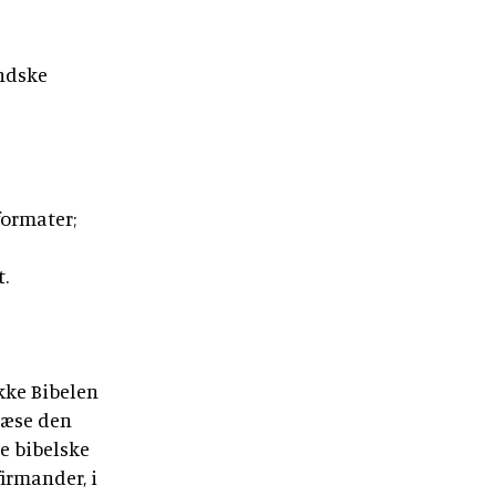
andske
 formater;
t.
kke Bibelen
 læse den
de bibelske
irmander, i