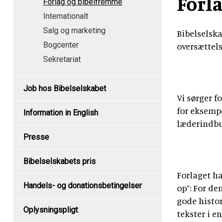
Forl
Forlag og bibelfremme
Internationalt
Salg og marketing
Bibelselsk
Bogcenter
oversættels
Sekretariat
Job hos Bibelselskabet
Vi sørger f
for eksemp
Information in English
læderindbu
Presse
Bibelselskabets pris
Forlaget ha
Handels- og donationsbetingelser
op”: For de
gode histor
Oplysningspligt
tekster i e