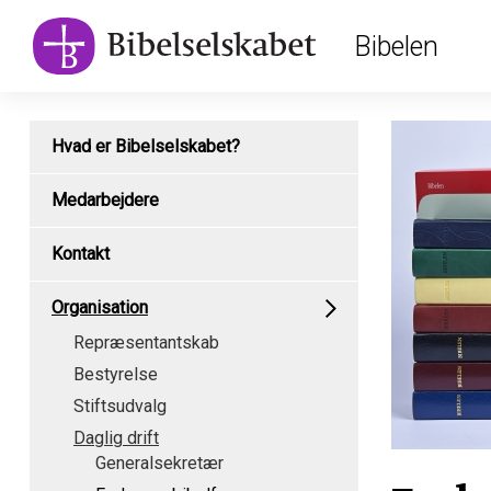
Main
Skip
Bibelen
to
navigation
main
content
Subpage
Hvad er Bibelselskabet?
content
type
Medarbejdere
menu
Kontakt
Organisation
Repræsentantskab
Bestyrelse
Stiftsudvalg
Daglig drift
Generalsekretær