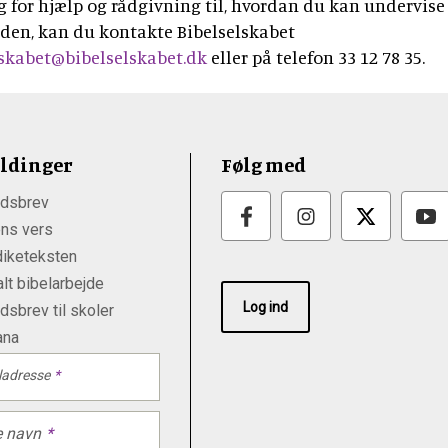
 for hjælp og rådgivning til, hvordan du kan undervise 
rden, kan du kontakte Bibelselskabet
lskabet@bibelselskabet.dk
eller på telefon 33 12 78 35.
ldinger
Følg med
dsbrev
ns vers
iketeksten
lt bibelarbejde
Log ind
sbrev til skoler
ana
ladresse
e navn