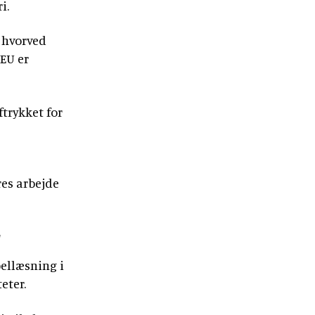
i.
, hvorved
 EU er
trykket for
res arbejde
r
ellæsning i
eter.