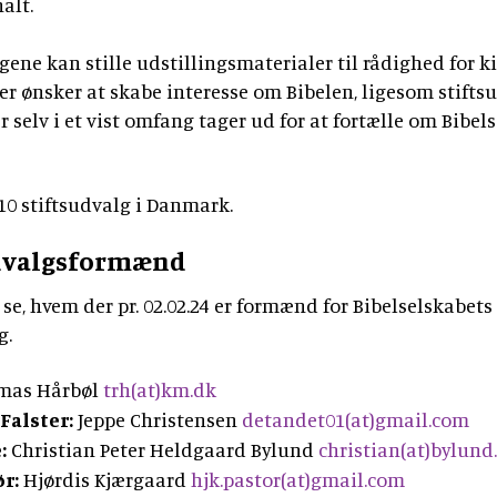
alt.
tidsskrift
Bibellæseplanen
og
Jesus'
Udforsk
om
gaver
tilsendt
Gud
lignelser
Prædiketekster
Bibelen
Bibelen
gene kan stille udstillingsmaterialer til rådighed for ki
og
Dåbsgaver
Download
Kommende
er ønsker at skabe interesse om Bibelen, ligesom stift
danskerne
2020
Opskrifter
Bibellæseplanen
elv i et vist omfang tager ud for at fortælle om Bibel
–
prædiketekst
i
trosanalysen
Book
2026
Bibliana
fællesskab
2026
et
–
2027
t 10 stiftsudvalg i Danmark.
foredrag
tidsskrift
om
om
Bibelen
dvalgsformænd
Bibelen
se, hvem der pr. 02.02.24 er formænd for Bibelselskabets
g.
mas Hårbøl
trh(at)km.dk
Falster:
Jeppe Christensen
detandet01(at)gmail.com
:
Christian Peter Heldgaard Bylund
christian(at)bylund
r:
Hjørdis Kjærgaard
hjk.pastor(at)gmail.com