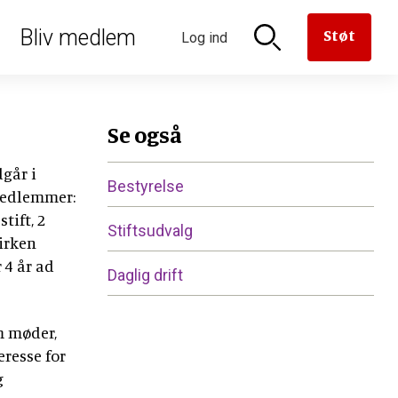
oriseret
Bliv medlem
Støt
Log ind
n til
aven til
versættelse
en
derne
rmanden
Se også
dgår i
Bestyrelse
 medlemmer:
tift, 2
Stiftsudvalg
kirken
 4 år ad
Daglig drift
er
e
m møder,
resse for
g