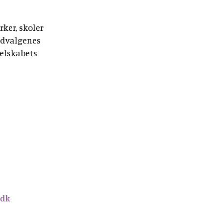
rker, skoler
sudvalgenes
selskabets
.dk