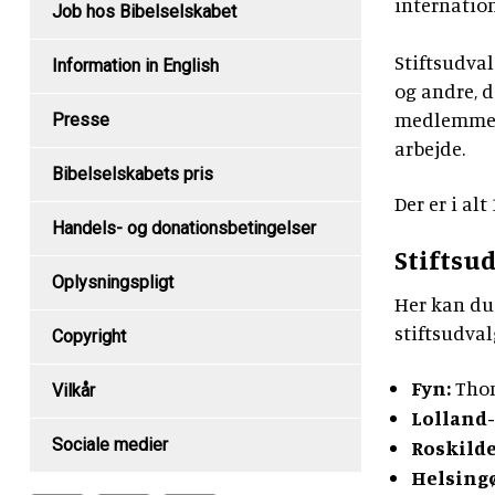
internation
Job hos Bibelselskabet
Stiftsudval
Information in English
og andre, d
medlemmer s
Presse
arbejde.
Bibelselskabets pris
Der er i al
Handels- og donationsbetingelser
Stiftsu
Oplysningspligt
Her kan du 
stiftsudval
Copyright
Fyn:
Tho
Vilkår
Lolland-
Sociale medier
Roskilde
Helsingø