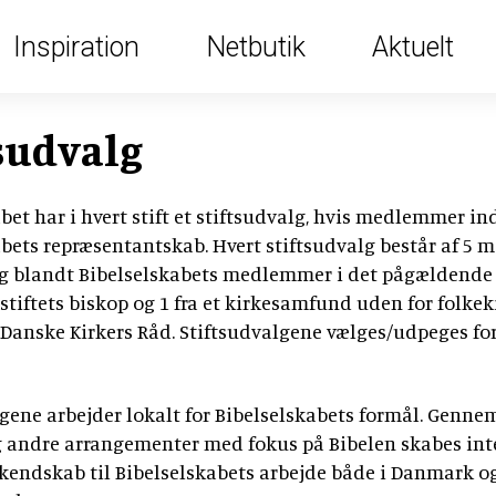
nye
udgaver
Ny aut
Inspiration
Netbutik
Aktuelt
Læs i
Bibelens
af
Søg i
Bibele
Find g
bibelo
Bibelen
personer
Bibelen
Nyheder
Bibel
højti
konfi
2036
tsudvalg
Bibelen
Bibelens
Bibler
Nyheder
Om
Brevkassen
Undervisning
Bibelen
Online
personer
Bibelen
og
Autoriseret
Temaer
Konfirmander
Tilmeld
Verden
Læs
Indhold
bet har i hvert stift et stiftsudvalg, hvis medlemmer in
Højtiderne
oversættelse
nyhedsbreve
Panelet
Indskoling
Læs
abets repræsentantskab. Hvert stiftsudvalg består af 5
i
Tilblivelse
Nudansk
Jul
Arrangementer
og blandt Bibelselskabets medlemmer i det pågældende s
Inspiration
Salmebøger
magasinet
Bibelen
Oversættelser
oversættelse
Påske
til
stiftets biskop og 1 fra et kirkesamfund uden for folke
Få
Kirkesalmebøger
Nyt
Søg
undervisningen
Danske Kirkers Råd. Stiftsudvalgene vælges/udpeges for
Se
Ny
Børn
fra
magasinet
Konfirmandsalmebøg
i
autoriseret
Folkeskolen
alle
og
forlaget
tilsendt
bibeloversættels
Bibelen
unge
Tro
Kirken
højtider
2036
gene arbejder lokalt for Bibelselskabets formål. Genne
Ny
og
Bibelen
Bibellæseplanen
Børnebibler
autoriseret
g andre arrangementer med fokus på Bibelen skabes inte
Bibelens
eksistens
Bibliana
Bibelen
på
bibeloversættelse
Få
 kendskab til Bibelselskabets arbejde både i Danmark o
ABC
–
Smykker
2020
2036
grønlandsk