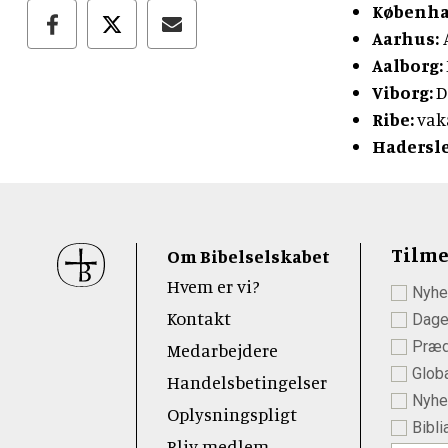
Københa
Aarhus:
Aalborg:
Viborg:
D
Ribe:
vak
Hadersle
Sidefod
Tilme
Om Bibelselskabet
Hvem er vi?
Nyhe
 Youtube
Kontakt
Dage
Præd
Medarbejdere
Globa
Handelsbetingelser
Nyhed
Oplysningspligt
Bibli
Bliv medlem