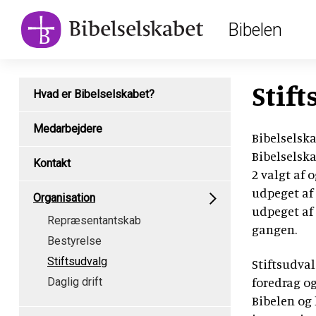
Main
Skip
Bibelen
to
navigation
main
content
Subpage
Stif
Hvad er Bibelselskabet?
content
type
Medarbejdere
Bibelselska
menu
Bibelselsk
Kontakt
2 valgt af 
udpeget af 
Organisation
udpeget af 
Repræsentantskab
gangen.
Bestyrelse
Stiftsudvalg
Stiftsudval
foredrag o
Daglig drift
Bibelen og