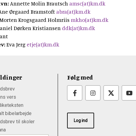
vn:
Annette Molin Brautsch
amsc(at)km.dk
Ane Ørgaard Bramstoft
abra(at)km.dk
Morten Krogsgaard Holmriis
mkho(at)km.dk
aniel Dørken Kristiansen
ddk(at)km.dk
ant
v:
Eva Jerg
etje(at)km.dk
ldinger
Følg med
dsbrev
ns vers
iketeksten
lt bibelarbejde
Log ind
sbrev til skoler
ana