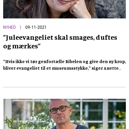
NYHED
09-11-2021
”Juleevangeliet skal smages, duftes
og mærkes”
”Hvis ikke vi tør genfortælle Bibelen og give den ny krop,
bliver evangeliet til et museumsstykke,” siger Anette
Wilhjelm Jahn, der netop har udgivet sin genfortælling
af juleevangeliet.