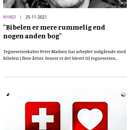
NYHED
25-11-2021
"Bibelen er mere rummelig end
nogen anden bog"
Tegneserieskaber Peter Madsen har arbejdet indgående med
Bibelen i flere årtier. Senest er det blevet til tegneserien
Urhistorien
om Bibelens første kapitler. Her svarer han på
fem skarpe om sit forhold til Bibelen