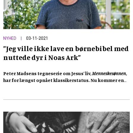
NYHED
03-11-2021
”Jeg ville ikke lave en børnebibel med
nuttede dyr i Noas Ark”
Peter Madsens tegneserie om Jesus’ liv,
Menneskesønnen
,
har for længst opnået klassikerstatus. Nu kommer en
ny bog fra tegneseriemesterens hånd,
Urhistorien
, hvor
han i ord og billeder genfortæller og fortolker de første
11 kapitler i Bibelen.