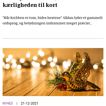
kærligheden til kort
"Når krybben er tom, bides hestene". Sådan lyder et gammelt
ordsprog, og betydningen indrammer meget præcist
budskabet i juleevangeliet. For her er pointen, at krybben
netop ikke er tom. Her er der nok til alle. Læs biskop Thomas
Reinholdt Rasmussens prædiken til juleaften
NYHED
21-12-2021