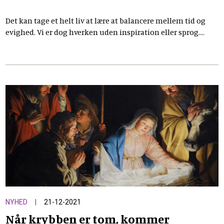
Det kan tage et helt liv at lære at balancere mellem tid og
evighed. Vi er dog hverken uden inspiration eller sprog.
Jesus har formuleret ordene for os i fadervor. Læs
udlandsprovst Selma Ravns nytårsprædiken.
NYHED
21-12-2021
Når krybben er tom, kommer