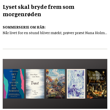
Lyset skal bryde frem som
morgenrøden
SOMMERSERIE OM HÅB:
Når livet for en stund bliver mørkt, prøver præst Nana Holm
Green ikke at skynde sig væk fra det. For hende begynder
håb med ærlighed over for Gud, og med opmærksomhed på
det lys, der stadig kan bryde frem.