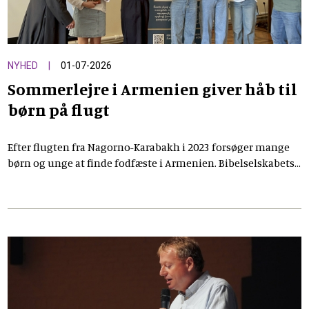
NYHED
01-07-2026
Sommerlejre i Armenien giver håb til
børn på flugt
Efter flugten fra Nagorno-Karabakh i 2023 forsøger mange
børn og unge at finde fodfæste i Armenien. Bibelselskabets
sommerlejre og bibelquizzer giver dem et trygt fællesskab,
nye venskaber og håb midt i en hård tid.