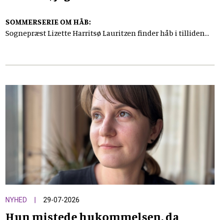
SOMMERSERIE OM HÅB:
Sognepræst Lizette Harritsø Lauritzen finder håb i tilliden
til, at Gud allerede er til stede i den ukendte fremtid. Og i
naturens stædige livscyklus, hvor grønt altid spirer frem
igen
NYHED
29-07-2026
Hun mistede hukommelsen, da