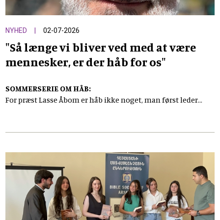
NYHED
02-07-2026
"Så længe vi bliver ved med at være
mennesker, er der håb for os"
SOMMERSERIE OM HÅB:
For præst Lasse Åbom er håb ikke noget, man først leder
efter, når krisen rammer. Det er en daglig praksis og en
fastholdelse af de øjeblikke, hvor menneskeligheden bryder
igennem hårdheden.