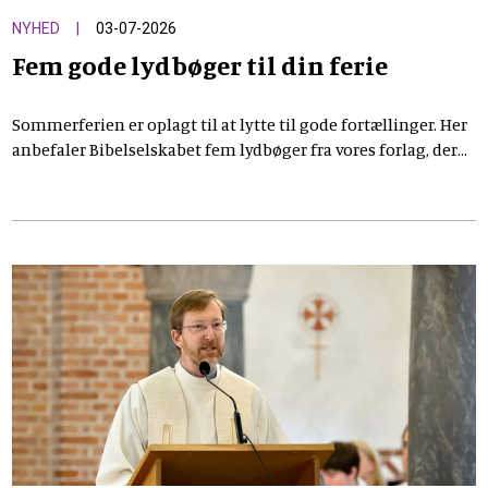
NYHED
03-07-2026
Fem gode lydbøger til din ferie
Sommerferien er oplagt til at lytte til gode fortællinger. Her
anbefaler Bibelselskabet fem lydbøger fra vores forlag, der
kredser om tro, sorg, bibelske fortællinger og det liv, vi lever
lige nu. Alle fem lydbøger kan findes dér, hvor du normalt
lytter til lydbøger