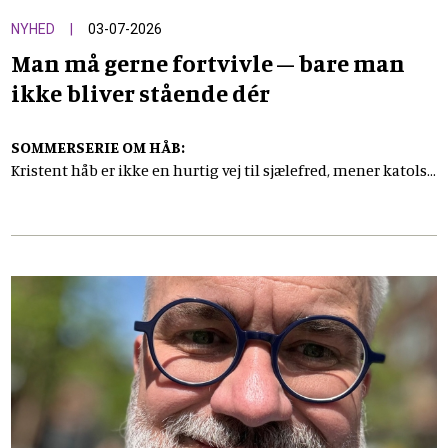
NYHED
03-07-2026
Man må gerne fortvivle – bare man
ikke bliver stående dér
SOMMERSERIE OM HÅB:
Kristent håb er ikke en hurtig vej til sjælefred, mener katolsk
præst Daniel Nørgaard. Det begynder med at se verdens
mørke i øjnene, og med at handle kærligt i den del af verden,
man faktisk kan nå