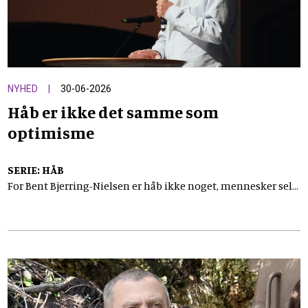
NYHED
30-06-2026
Håb er ikke det samme som
optimisme
SERIE: HÅB
For Bent Bjerring-Nielsen er håb ikke noget, mennesker selv
skal producere. Det kristne håb er en tillid til, at Gud kan
handle – også når livet og verden ser mørk og uoverskuelig
ud.