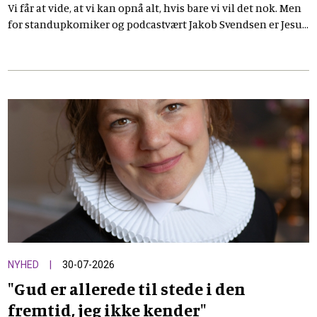
Vi får at vide, at vi kan opnå alt, hvis bare vi vil det nok. Men
for standupkomiker og podcastvært Jakob Svendsen er Jesus'
ord om, at vi intet kan gøre uden ham, ikke en begrænsning.
Tværtimod tager de presset af hans skuldre og giver ham
frihed til at måle livet på andet end succes.
NYHED
30-07-2026
"Gud er allerede til stede i den
fremtid, jeg ikke kender"