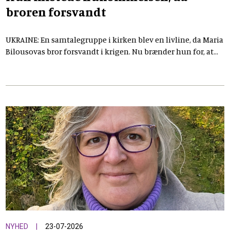
broren forsvandt
UKRAINE: En samtalegruppe i kirken blev en livline, da Maria
Bilousovas bror forsvandt i krigen. Nu brænder hun for, at
andre skal få den samme hjælp, som hun selv fik
NYHED
23-07-2026