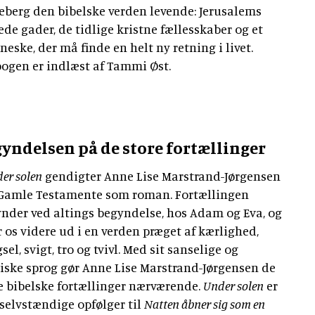
eberg den bibelske verden levende: Jerusalems
ede gader, de tidlige kristne fællesskaber og et
eske, der må finde en helt ny retning i livet.
ogen er indlæst af Tammi Øst.
yndelsen på de store fortællinger
er solen
gendigter Anne Lise Marstrand-Jørgensen
Gamle Testamente som roman. Fortællingen
nder ved altings begyndelse, hos Adam og Eva, og
r os videre ud i en verden præget af kærlighed,
sel, svigt, tro og tvivl. Med sit sanselige og
iske sprog gør Anne Lise Marstrand-Jørgensen de
e bibelske fortællinger nærværende.
Under solen
er
selvstændige opfølger til
Natten åbner sig som en