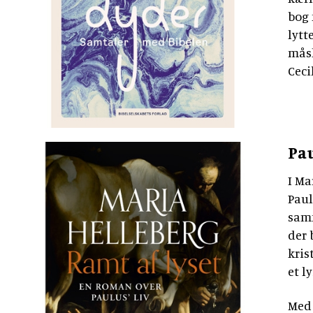
bog 
lytt
måsk
Ceci
Pau
I Ma
Paul
samm
der 
kris
et l
Med 