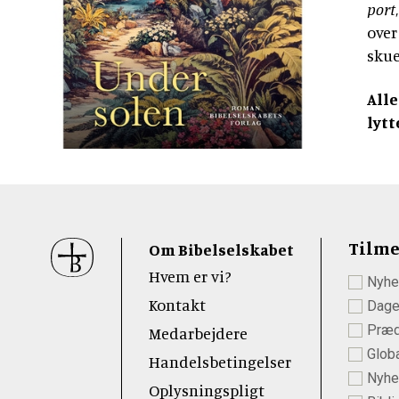
port
over
skue
Alle
lytt
Sidefod
Tilme
Om Bibelselskabet
Hvem er vi?
Nyhe
 Youtube
Kontakt
Dage
Præd
Medarbejdere
Globa
Handelsbetingelser
Nyhed
Oplysningspligt