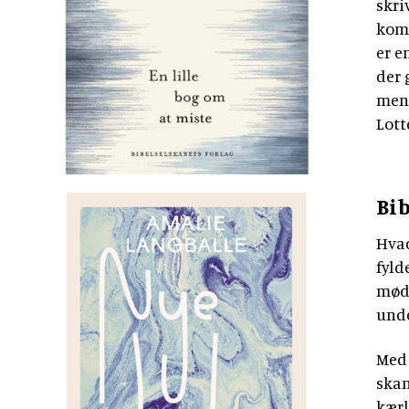
skri
komm
er e
der 
menn
Lott
Bi
Hvad
fyld
møde
unde
Med 
skam
kærl