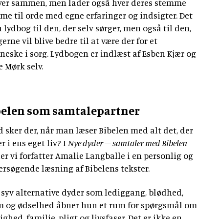
ver sammen, men lader også hver deres stemme
e til orde med egne erfaringer og indsigter. Det
n lydbog til den, der selv sørger, men også til den,
gerne vil blive bedre til at være der for et
eske i sorg. Lydbogen er indlæst af Esben Kjær og
e Mørk selv.
belen som samtalepartner
 sker der, når man læser Bibelen med alt det, der
er i ens eget liv? I
Nye dyder – samtaler med Bibelen
r vi forfatter Amalie Langballe i en personlig og
rsøgende læsning af Bibelens tekster.
syv alternative dyder som lediggang, blødhed,
 og ødselhed åbner hun et rum for spørgsmål om
ighed, familie, pligt og livsfaser. Det er ikke en