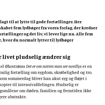
gt til at lytte til gode fortællinger. Her
kabet fem lydbøger fra vores forlag, der kredser
ortællinger og det liv, vi lever lige nu. Alle fem
, hvor du normalt lytter til lydbøger
 livet pludselig ændrer sig
iel Øhrstrøms
Det er om natten man ser nordlys
er en
onlig fortælling om sygdom, skrøbelighed og tro.
arm sommerdag bliver han akut syg og fløjet i
kopter til intensivafdelingen. Pludselig er
gsmålene om døden, familien og fremtiden ikke
ere abstrakte.