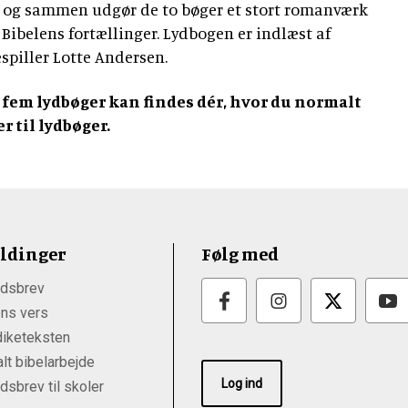
, og sammen udgør de to bøger et stort romanværk
 Bibelens fortællinger. Lydbogen er indlæst af
spiller Lotte Andersen.
 fem lydbøger kan findes dér, hvor du normalt
er til lydbøger.
ldinger
Følg med
dsbrev
ns vers
iketeksten
lt bibelarbejde
Log ind
sbrev til skoler