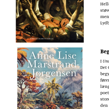
Hell
støv
menn
Lydb
Beg
I
Und
Det 
begy
føre
læng
poet
stor
den 