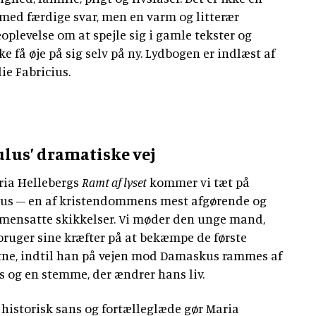
med færdige svar, men en varm og litterær
eoplevelse om at spejle sig i gamle tekster og
e få øje på sig selv på ny. Lydbogen er indlæst af
lie Fabricius.
lus’ dramatiske vej
ria Hellebergs
Ramt af lyset
kommer vi tæt på
us – en af kristendommens mest afgørende og
ensatte skikkelser. Vi møder den unge mand,
bruger sine kræfter på at bekæmpe de første
tne, indtil han på vejen mod Damaskus rammes af
ys og en stemme, der ændrer hans liv.
historisk sans og fortælleglæde gør Maria