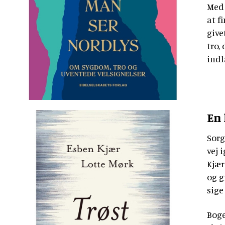
Med 
at f
give
tro,
indl
En 
Sorg
vej 
Kjær
og g
sige
Boge