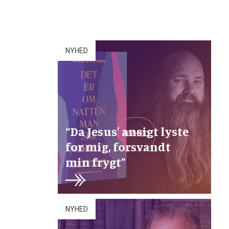
NYHED
“Da Jesus' ansigt lyste
for mig, forsvandt
min frygt”
NYHED