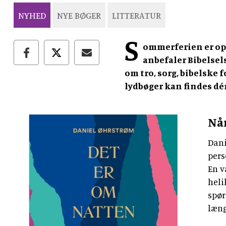
NYHED
NYE BØGER
LITTERATUR
S
ommerferien er opla
anbefaler Bibelsels
om tro, sorg, bibelske f
lydbøger kan findes dér
Når
Dan
pers
En v
heli
spør
læng