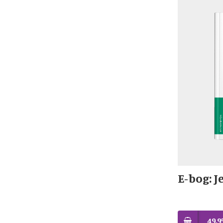
E-bog: J
49,9