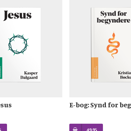
esus
E-bog: Synd for be
5
49,95