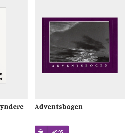
gyndere
Adventsbogen
49,95