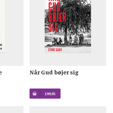
e
Når Gud bøjer sig
199,95