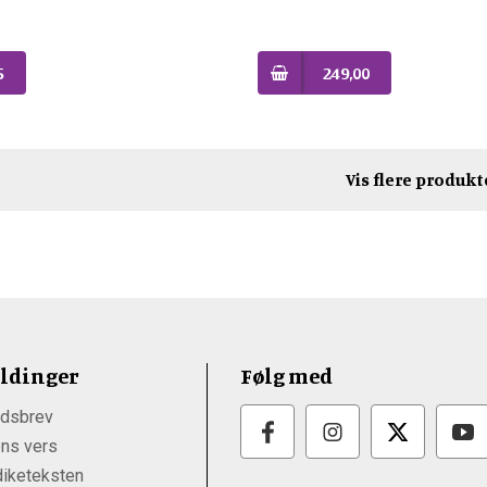
5
249,00
Vis flere produkt
ldinger
Følg med
dsbrev
ns vers
iketeksten