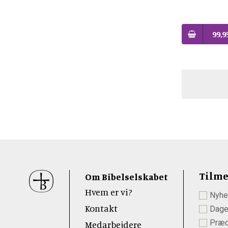
99,9
Sidefod
Tilme
Om Bibelselskabet
Hvem er vi?
Nyhe
 Youtube
Kontakt
Dage
Præd
Medarbejdere