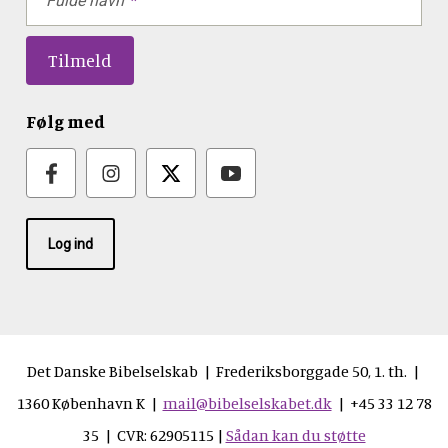
Fulde navn
Følg med
Log ind
Det Danske Bibelselskab | Frederiksborggade 50, 1. th. |
1360 København K |
mail@bibelselskabet.dk
| +45 33 12 78
35 | CVR: 62905115 |
Sådan kan du støtte