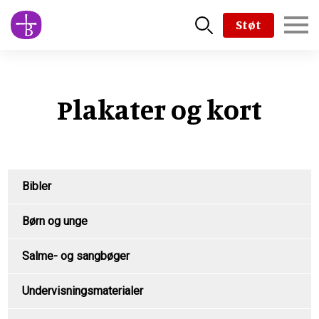
Skip
Støt
to
main
content
Plakater og kort
Product
Bibler
Menu
Børn og unge
Salme- og sangbøger
Undervisningsmaterialer