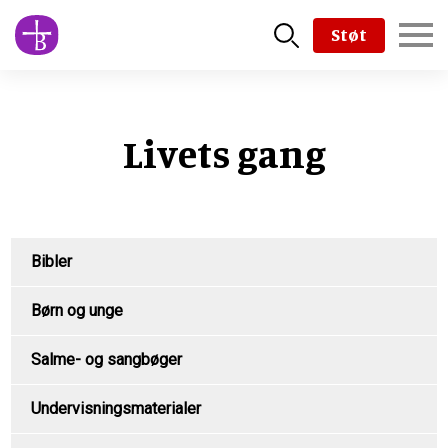
Skip
Støt
to
main
content
Livets gang
Product
Bibler
Menu
Børn og unge
Salme- og sangbøger
Undervisningsmaterialer