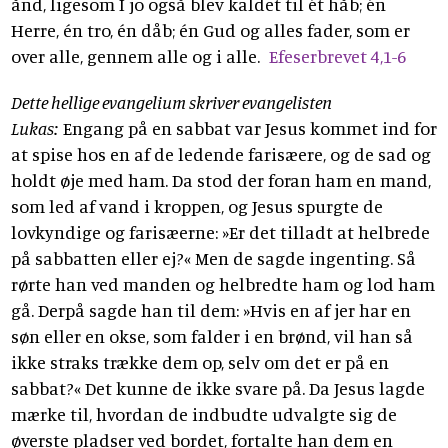
ånd, ligesom I jo også blev kaldet til ét håb; én
Herre, én tro, én dåb; én Gud og alles fader, som er
over alle, gennem alle og i alle.
Efeserbrevet 4,1-6
Dette hellige evangelium skriver evangelisten
Lukas:
Engang på en sabbat var Jesus kommet ind for
at spise hos en af de ledende farisæere, og de sad og
holdt øje med ham. Da stod der foran ham en mand,
som led af vand i kroppen, og Jesus spurgte de
lovkyndige og farisæerne: »Er det tilladt at helbrede
på sabbatten eller ej?« Men de sagde ingenting. Så
rørte han ved manden og helbredte ham og lod ham
gå. Derpå sagde han til dem: »Hvis en af jer har en
søn eller en okse, som falder i en brønd, vil han så
ikke straks trække dem op, selv om det er på en
sabbat?« Det kunne de ikke svare på. Da Jesus lagde
mærke til, hvordan de indbudte udvalgte sig de
øverste pladser ved bordet, fortalte han dem en