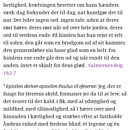
herlighed, hvælvingen beretter om hans hænders
værk; dag forkynder det til dag, nat kundgør det til
nat. Der lyder ingen ord, ingen tale, uden at deres
røst høres; deres røst når ud over hele jorden, deres
ord til verdens ende. På himlen har han rejst et telt
til solen, den går som en brudgom ud af sit kammer,
den gennemløber sin bane glad som en helt. Fra
himlens ene ende går den ud og når rundt til den
anden, intet er skjult for dens glød.
Salmernes Bog
19,2-7
* Epistlen skriver apostlen Paulus til efeserne:
Jeg, der er
fange for Herrens skyld, formaner jer da til at leve, så
det svarer til det kald, I fik, med al ydmyghed og
mildhed, med tålmodighed, så I bærer over med
hinanden i kærlighed og stræber efter at fastholde
Åndens enhed med fredens bånd: ét legeme og én