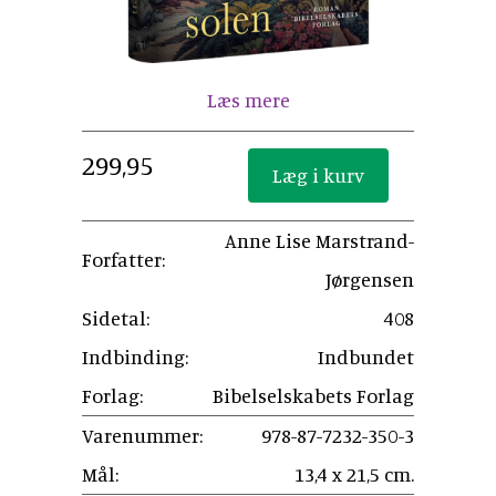
Læs mere
299,95
Anne Lise Marstrand-
Forfatter:
Jørgensen
Sidetal:
408
Indbinding:
Indbundet
Forlag:
Bibelselskabets Forlag
Varenummer:
978-87-7232-350-3
Mål:
13,4 x 21,5 cm.