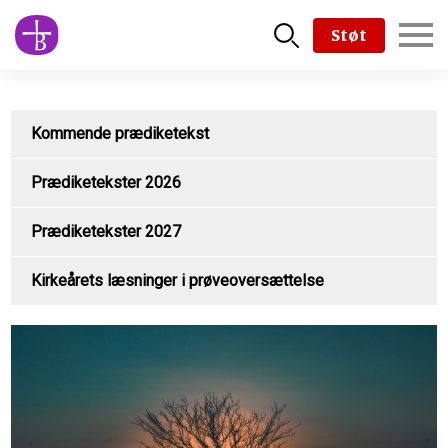
Skip
Støt
to
main
content
Kommende prædiketekst
Prædiketekster 2026
Prædiketekster 2027
Kirkeårets læsninger i prøveoversættelse