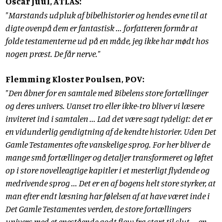
Oscar Juul, ATLAS:
"Marstands udpluk af bibelhistorier og hendes evne til at
digte ovenpå dem er fantastisk ... forfatteren formår at
folde testamenterne ud på en måde, jeg ikke har mødt hos
nogen præst. De får nerve."
Flemming Kloster Poulsen, POV:
"Den åbner for en samtale med Bibelens store fortællinger
og deres univers. Uanset tro eller ikke-tro bliver vi læsere
inviteret ind i samtalen ... Lad det være sagt tydeligt: det er
en vidunderlig gendigtning af de kendte historier. Uden Det
Gamle Testamentes ofte vanskelige sprog. For her bliver de
mange små fortællinger og detaljer transformeret og løftet
op i store novelleagtige kapitler i et mesterligt flydende og
medrivende sprog ... Det er en af bogens helt store styrker, at
man efter endt læsning har følelsen af at have været inde i
Det Gamle Testamentes verden, de store fortællingers
univers med et enestående godt flow fra start til slut ... en