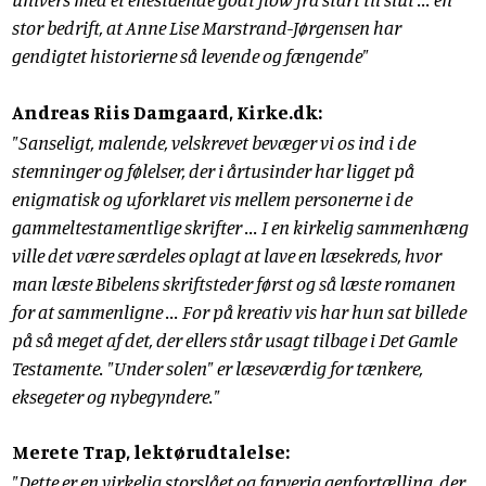
stor bedrift, at Anne Lise Marstrand-Jørgensen har
gendigtet historierne så levende og fængende"
Andreas Riis Damgaard, Kirke.dk:
"Sanseligt, malende, velskrevet bevæger vi os ind i de
stemninger og følelser, der i årtusinder har ligget på
enigmatisk og uforklaret vis mellem personerne i de
gammeltestamentlige skrifter ... I en kirkelig sammenhæng
ville det være særdeles oplagt at lave en læsekreds, hvor
man læste Bibelens skriftsteder først og så læste romanen
for at sammenligne ... For på kreativ vis har hun sat billede
på så meget af det, der ellers står usagt tilbage i Det Gamle
Testamente. "Under solen" er læseværdig for tænkere,
eksegeter og nybegyndere."
Merete Trap, lektørudtalelse:
"Dette er en virkelig storslået og farverig genfortælling, der