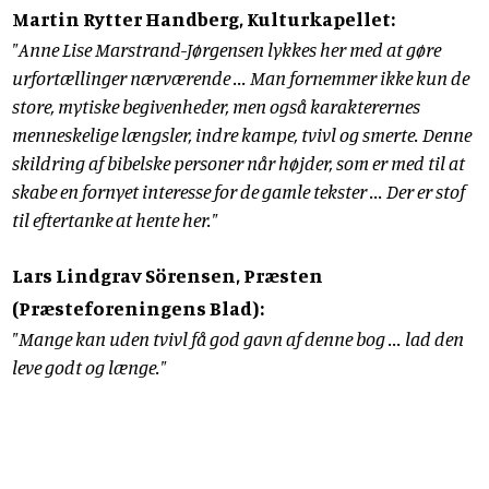
Martin Rytter Handberg, Kulturkapellet:
"Anne Lise Marstrand-Jørgensen lykkes her med at gøre
urfortællinger nærværende ... Man fornemmer ikke kun de
store, mytiske begivenheder, men også karakterernes
menneskelige længsler, indre kampe, tvivl og smerte. Denne
skildring af bibelske personer når højder, som er med til at
skabe en fornyet interesse for de gamle tekster ... Der er stof
til eftertanke at hente her."
Lars Lindgrav Sörensen, Præsten
(Præsteforeningens Blad):
"Mange kan uden tvivl få god gavn af denne bog ... lad den
leve godt og længe."