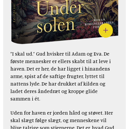
”I skal ud.” Gud hvisker til Adam og Eva. De
første mennesker er ellers skabt til at leve i
haven. Det er her, de har ligget i hinandens
arme, spist af de saftige frugter, lyttet til
nattens lyde. De har drukket af kilden og
ladet deres åndedræt og kroppe glide
sammen i ét.
Uden for haven er jorden hård og støvet. Her
skal slægt følge slægt, og menneskene vil
blive talrige som stjernerne. Det er, hvad Gud