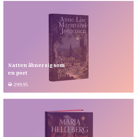
Natten åbner sig som
en port
299,95