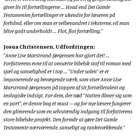
giver liv til fortællingerne ... Hvad end Det Gamle
Testamentes fortællinger er ukendte for læseren på
forhånd, eller om man er velbevandret i teksterne, vil man
blive godt underholdt ... Flot, flot fortælling."
Josua Christensen, Udfordringen:
"Anne Lise Marstrand-Jørgensen har gjort det! ...
Forfatterens evne til at omsætte bibelsk stof til roman med
sjæl og sanselighed er i top ... "Under solen" er et
imponerende og bevægende værk, som viser Anne Lise
Marstrand-Jørgensen på toppen af sit fortælletalent og
teologiske indsigt. For dem, der nød "Natten åbner sig som
en port", er denne bog et must – og for nye læsere fungerer
den glimrende som en selvstændig indgang til forfatterens
store bibelske projekt. Den formår at gøre Det Gamle
Testamente nærværende, sanseligt og tankevækkende."