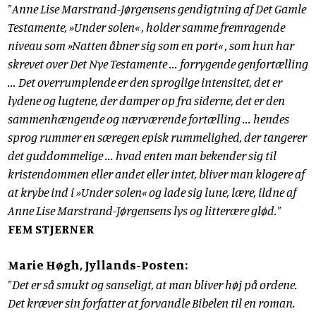
"Anne Lise Marstrand-Jørgensens gendigtning af Det Gamle
Testamente, »Under solen« , holder samme fremragende
niveau som »Natten åbner sig som en port« , som hun har
skrevet over Det Nye Testamente ... forrygende genfortælling
... Det overrumplende er den sproglige intensitet, det er
lydene og lugtene, der damper op fra siderne, det er den
sammenhængende og nærværende fortælling ... hendes
sprog rummer en særegen episk rummelighed, der tangerer
det guddommelige ... hvad enten man bekender sig til
kristendommen eller andet eller intet, bliver man klogere af
at krybe ind i »Under solen« og lade sig lune, lære, ildne af
Anne Lise Marstrand-Jørgensens lys og litterære glød."
FEM STJERNER
Marie Høgh, Jyllands-Posten:
"Det er så smukt og sanseligt, at man bliver høj på ordene.
Det kræver sin forfatter at forvandle Bibelen til en roman.