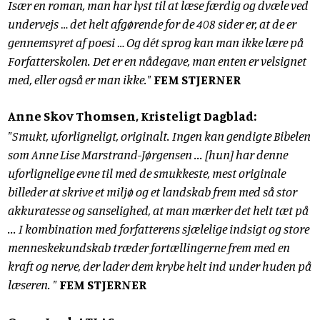
Især en roman, man har lyst til at læse færdig og dvæle ved
undervejs … det helt afgørende for de 408 sider er, at de er
gennemsyret af poesi … Og dét sprog kan man ikke lære på
Forfatterskolen. Det er en nådegave, man enten er velsignet
med, eller også er man ikke."
FEM STJERNER
Anne Skov Thomsen, Kristeligt Dagblad:
"Smukt, uforligneligt, originalt. Ingen kan gendigte Bibelen
som Anne Lise Marstrand-Jørgensen ... [hun] har denne
uforlignelige evne til med de smukkeste, mest originale
billeder at skrive et miljø og et landskab frem med så stor
akkuratesse og sanselighed, at man mærker det helt tæt på
... I kombination med forfatterens sjælelige indsigt og store
menneskekundskab træder fortællingerne frem med en
kraft og nerve, der lader dem krybe helt ind under huden på
læseren. "
FEM STJERNER