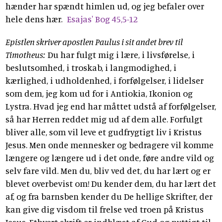
hænder har spændt himlen ud, og jeg befaler over
hele dens hær.
Esajas' Bog 45,5-12
Epistlen skriver apostlen Paulus i sit andet brev til
Timotheus:
Du har fulgt mig i lære, i livsførelse, i
beslutsomhed, i troskab, i langmodighed, i
kærlighed, i udholdenhed, i forfølgelser, i lidelser
som dem, jeg kom ud for i Antiokia, Ikonion og
Lystra. Hvad jeg end har måttet udstå af forfølgelser,
så har Herren reddet mig ud af dem alle. Forfulgt
bliver alle, som vil leve et gudfrygtigt liv i Kristus
Jesus. Men onde mennesker og bedragere vil komme
længere og længere ud i det onde, føre andre vild og
selv fare vild. Men du, bliv ved det, du har lært og er
blevet overbevist om! Du kender dem, du har lært det
af, og fra barnsben kender du De hellige Skrifter, der
kan give dig visdom til frelse ved troen på Kristus