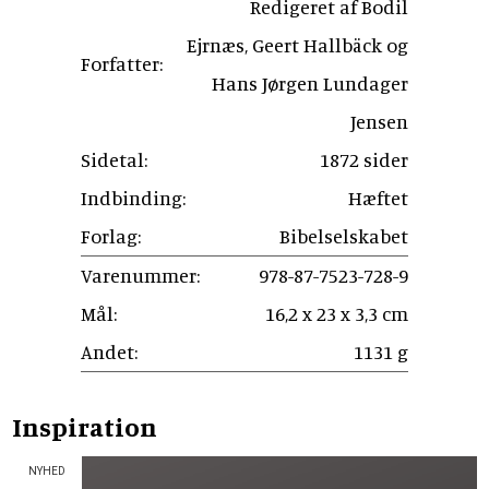
Redigeret af Bodil
Ejrnæs, Geert Hallbäck og
Forfatter:
Hans Jørgen Lundager
Jensen
Sidetal:
1872 sider
Indbinding:
Hæftet
Forlag:
Bibelselskabet
Varenummer:
978-87-7523-728-9
Mål:
16,2 x 23 x 3,3 cm
Andet:
1131 g
Inspiration
NYHED