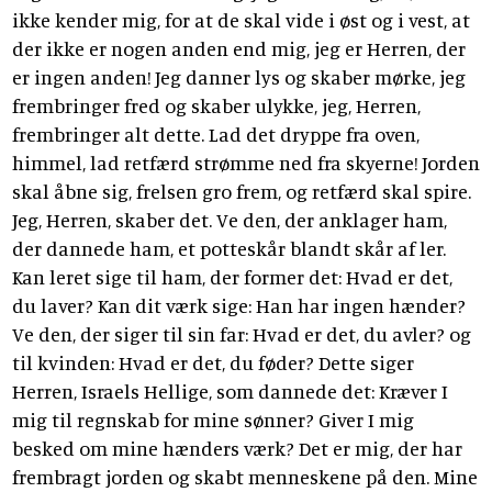
ikke kender mig, for at de skal vide i øst og i vest, at
der ikke er nogen anden end mig, jeg er Herren, der
er ingen anden! Jeg danner lys og skaber mørke, jeg
frembringer fred og skaber ulykke, jeg, Herren,
frembringer alt dette. Lad det dryppe fra oven,
himmel, lad retfærd strømme ned fra skyerne! Jorden
skal åbne sig, frelsen gro frem, og retfærd skal spire.
Jeg, Herren, skaber det. Ve den, der anklager ham,
der dannede ham, et potteskår blandt skår af ler.
Kan leret sige til ham, der former det: Hvad er det,
du laver? Kan dit værk sige: Han har ingen hænder?
Ve den, der siger til sin far: Hvad er det, du avler? og
til kvinden: Hvad er det, du føder? Dette siger
Herren, Israels Hellige, som dannede det: Kræver I
mig til regnskab for mine sønner? Giver I mig
besked om mine hænders værk? Det er mig, der har
frembragt jorden og skabt menneskene på den. Mine