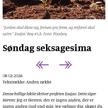
"Jorden skal åbne sig, frelsen gro frem, og retfærd skal
spire." Esajas' Bog 45,8. Foto: Pixabay.
Søndag seksagesima
08-02-2026
Tekstrække: Anden række
Denne hellige lektie skriver profeten Esajas: Dette siger
Herren:
Jeg er Herren, der er ingen anden, der er
ingen anden Gud end mig. Jeg væbner dig, skønt du