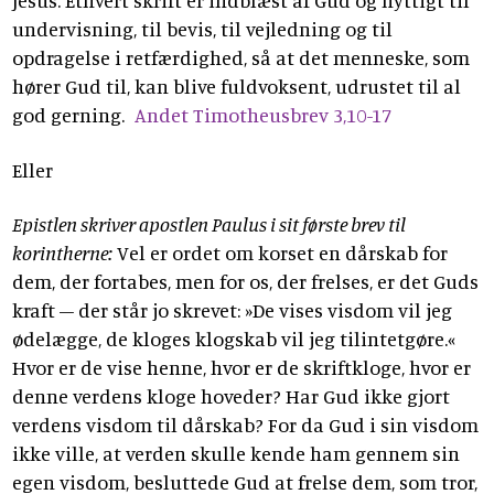
Jesus. Ethvert skrift er indblæst af Gud og nyttigt til
undervisning, til bevis, til vejledning og til
opdragelse i retfærdighed, så at det menneske, som
hører Gud til, kan blive fuldvoksent, udrustet til al
god gerning.
Andet Timotheusbrev 3,10-17
Eller
Epistlen skriver apostlen Paulus i sit første brev til
korintherne:
Vel er ordet om korset en dårskab for
dem, der fortabes, men for os, der frelses, er det Guds
kraft – der står jo skrevet: »De vises visdom vil jeg
ødelægge, de kloges klogskab vil jeg tilintetgøre.«
Hvor er de vise henne, hvor er de skriftkloge, hvor er
denne verdens kloge hoveder? Har Gud ikke gjort
verdens visdom til dårskab? For da Gud i sin visdom
ikke ville, at verden skulle kende ham gennem sin
egen visdom, besluttede Gud at frelse dem, som tror,