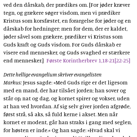
ved den dårskab, der prædikes om. [For jøder kræver
tegn, og grækere søger visdom, men vi prædiker
Kristus som korsfæstet, en forargelse for jøder og en
dårskab for hedninger; men for dem, der er kaldet,
jøder såvel som grækere, prædiker vi Kristus som
Guds kraft og Guds visdom. For Guds dårskab er
visere end mennesker, og Guds svaghed er stærkere
end mennesker.]
Første Korintherbrev 1,18-21[22-25]
Dette hellige evangelium skriver evangelisten
Markus:
Jesus sagde: »Med Guds rige er det ligesom
med en mand, der har tilsået jorden; han sover og
står op, nat og dag, og kornet spirer og vokser, uden
at han ved hvordan. Af sig selv giver jorden afgrøde,
først strå, så aks, så fuld kerne i akset. Men når
kornet er modent, går han straks i gang med seglen,
for høsten er inde.« Og han sagde: »Hvad skal vi