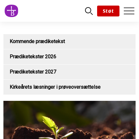
Skip
Støt
to
main
content
Kommende prædiketekst
Prædiketekster 2026
Prædiketekster 2027
Kirkeårets læsninger i prøveoversættelse