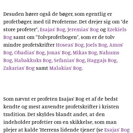
Desuden hører også de bøger, som egentlig er
profetbøger, med til Profeterne. Det drejer sig om ”de
store profeter”,
Esajas’ Bog
,
Jeremias’ Bog
og
Ezekiels
Bog
samt om ”Tolvprofetbogen”, som er de tolv
mindre profetskrifter
Hoseas’ Bog
,
Joels Bog
,
Amos’
Bog
,
Obadias’ Bog
,
Jonas’ Bog
,
Mikas Bog
,
Nahums
Bog
,
Habakkuks Bog
,
Sefanias’ Bog
,
Haggajs Bog
,
Zakarias’ Bog
samt
Malakias’ Bog
.
Som nævnt er profeten Esajas’ Bog et af de bedst
kendte og mest anvendte profetskrifter i kristen
tradition. Det skyldes blandt andet, at den
indeholder profetier om en skikkelse, som man
plejer at kalde ’Herrens lidende tjener’ (se
Esajas’ Bog