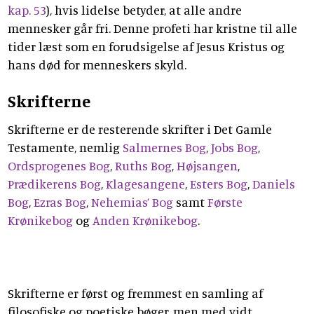
kap. 53
), hvis lidelse betyder, at alle andre
mennesker går fri. Denne profeti har kristne til alle
tider læst som en forudsigelse af Jesus Kristus og
hans død for menneskers skyld.
Skrifterne
Skrifterne er de resterende skrifter i Det Gamle
Testamente, nemlig
Salmernes Bog
,
Jobs Bog
,
Ordsprogenes Bog
,
Ruths Bog
,
Højsangen
,
Prædikerens Bog
,
Klagesangene
,
Esters Bog
,
Daniels
Bog
,
Ezras Bog
,
Nehemias’ Bog
samt
Første
Krønikebog
og
Anden Krønikebog
.
Skrifterne er først og fremmest en samling af
filosofiske og poetiske bøger, men med vidt