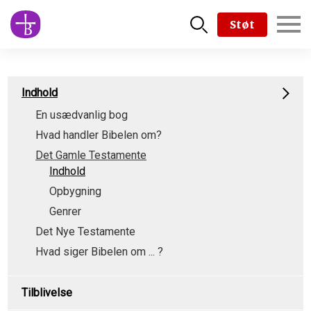
Skip
Støt
to
main
content
Subpage
Indhold
content
En usædvanlig bog
type
Hvad handler Bibelen om?
menu
Det Gamle Testamente
Indhold
Opbygning
Genrer
Det Nye Testamente
Hvad siger Bibelen om ... ?
Tilblivelse