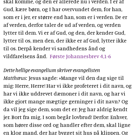
skal komme, og den er allerede nu i verden. I er af
Gud, kære børn, og I har overvundet dem, for han,
som er i jer, er større end han, som er i verden. De er
af verden, derfor taler de ud af verden, og verden
lytter til dem. Vi er af Gud, og den, der kender Gud,
lytter til os, men den, der ikke er af Gud, lytter ikke
til os. Derpå kender vi sandhedens ånd og
vildfarelsens ånd.
Første Johannesbrev 4,1-6
Dette hellige evangelium skriver evangelisten
Matthæus:
Jesus sagde: »Mange vil den dag sige til
mig: Herre, Herre! Har vi ikke profeteret i dit navn, og
har vi ikke uddrevet dæmoner i dit navn, og har vi
ikke gjort mange mægtige gerninger i dit navn? Og
da vil jeg sige dem, som det er: Jeg har aldrig kendt
jer. Bort fra mig, I som begår lovbrud! Derfor: Enhver,
som hører disse ord og handler efter dem, skal ligne
en klog mand, der har bygget sit hus på klippen. Og