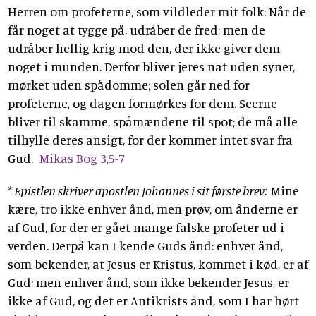
Herren om profeterne, som vildleder mit folk: Når de
får noget at tygge på, udråber de fred; men de
udråber hellig krig mod den, der ikke giver dem
noget i munden. Derfor bliver jeres nat uden syner,
mørket uden spådomme; solen går ned for
profeterne, og dagen formørkes for dem. Seerne
bliver til skamme, spåmændene til spot; de må alle
tilhylle deres ansigt, for der kommer intet svar fra
Gud.
Mikas Bog 3,5-7
* Epistlen skriver apostlen Johannes i sit første brev:
Mine
kære, tro ikke enhver ånd, men prøv, om ånderne er
af Gud, for der er gået mange falske profeter ud i
verden. Derpå kan I kende Guds ånd: enhver ånd,
som bekender, at Jesus er Kristus, kommet i kød, er af
Gud; men enhver ånd, som ikke bekender Jesus, er
ikke af Gud, og det er Antikrists ånd, som I har hørt