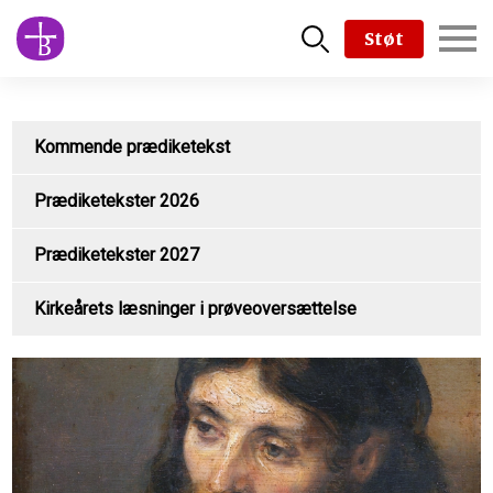
Skip
Støt
to
main
content
Kommende prædiketekst
Prædiketekster 2026
Prædiketekster 2027
Kirkeårets læsninger i prøveoversættelse