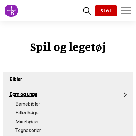
Skip
Støt
to
main
content
Spil og legetøj
Product
Bibler
Menu
Børn og unge
Børnebibler
Billedbøger
Mini-bøger
Tegneserier