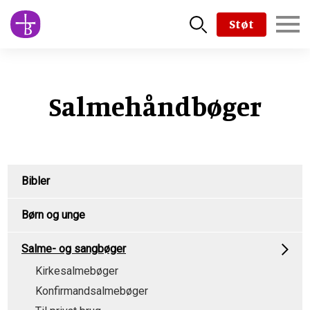
Skip
Støt
to
main
content
Salmehåndbøger
Product
Bibler
Menu
Børn og unge
Salme- og sangbøger
Kirkesalmebøger
Konfirmandsalmebøger