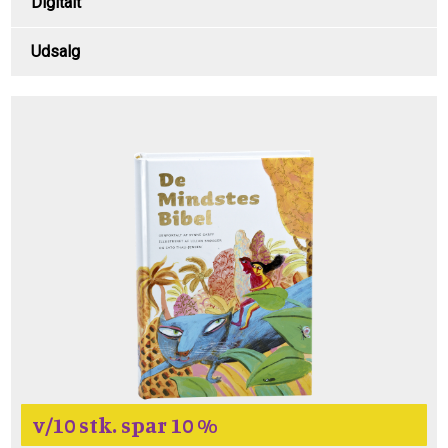
Digitalt
Udsalg
v/10 stk. spar 10 %