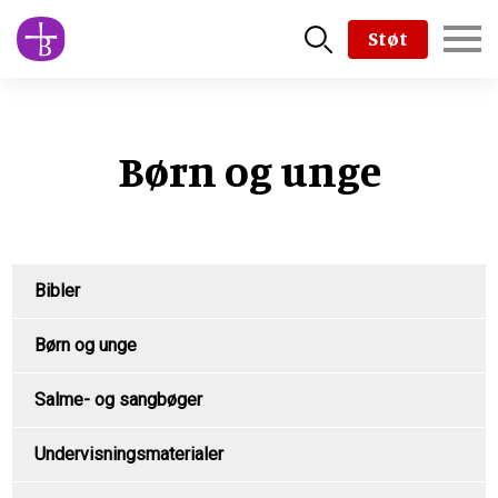
Skip
Støt
to
main
content
Børn og unge
Product
Bibler
Menu
Børn og unge
Salme- og sangbøger
Undervisningsmaterialer