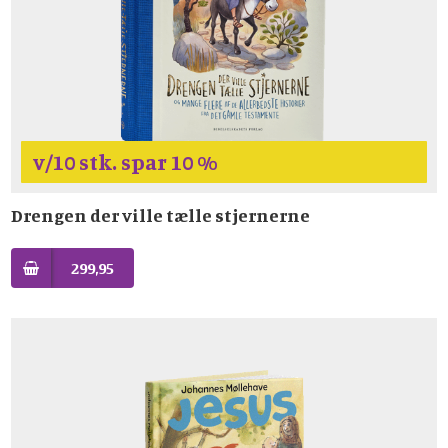
v/10 stk. spar 10 %
Drengen der ville tælle stjernerne
299,95