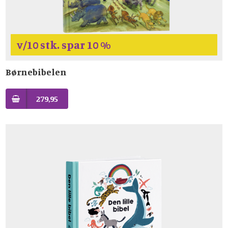
v/10 stk. spar 10 %
Børnebibelen
279,95