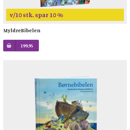
v/10 stk. spar 10 %
MyldreBibelen
199,95