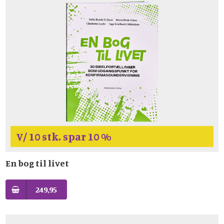
V/ 10 stk. spar 10 %
En bog til livet
249,95