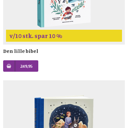
v/10 stk. spar 10 %
Den lille bibel
249,95