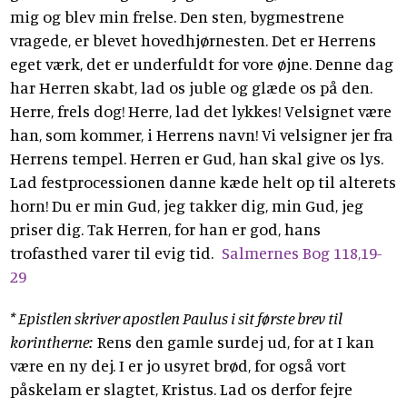
mig og blev min frelse. Den sten, bygmestrene
vragede, er blevet hovedhjørnesten. Det er Herrens
eget værk, det er underfuldt for vore øjne. Denne dag
har Herren skabt, lad os juble og glæde os på den.
Herre, frels dog! Herre, lad det lykkes! Velsignet være
han, som kommer, i Herrens navn! Vi velsigner jer fra
Herrens tempel. Herren er Gud, han skal give os lys.
Lad festprocessionen danne kæde helt op til alterets
horn! Du er min Gud, jeg takker dig, min Gud, jeg
priser dig. Tak Herren, for han er god, hans
trofasthed varer til evig tid.
Salmernes Bog 118,19-
29
* Epistlen skriver apostlen Paulus i sit første brev til
korintherne:
Rens den gamle surdej ud, for at I kan
være en ny dej. I er jo usyret brød, for også vort
påskelam er slagtet, Kristus. Lad os derfor fejre