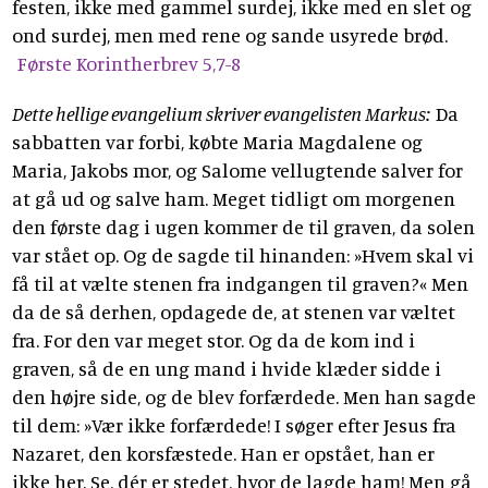
festen, ikke med gammel surdej, ikke med en slet og
ond surdej, men med rene og sande usyrede brød.
Første Korintherbrev 5,7-8
Dette hellige evangelium skriver evangelisten Markus:
Da
sabbatten var forbi, købte Maria Magdalene og
Maria, Jakobs mor, og Salome vellugtende salver for
at gå ud og salve ham. Meget tidligt om morgenen
den første dag i ugen kommer de til graven, da solen
var stået op. Og de sagde til hinanden: »Hvem skal vi
få til at vælte stenen fra indgangen til graven?« Men
da de så derhen, opdagede de, at stenen var væltet
fra. For den var meget stor. Og da de kom ind i
graven, så de en ung mand i hvide klæder sidde i
den højre side, og de blev forfærdede. Men han sagde
til dem: »Vær ikke forfærdede! I søger efter Jesus fra
Nazaret, den korsfæstede. Han er opstået, han er
ikke her. Se, dér er stedet, hvor de lagde ham! Men gå