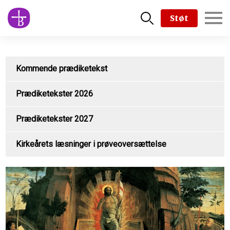
Skip
Støt
to
main
content
Kommende prædiketekst
Prædiketekster 2026
Prædiketekster 2027
Kirkeårets læsninger i prøveoversættelse