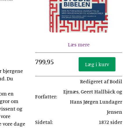
Læs mere
799,95
ør bjergene
ud. Du
Redigeret af Bodil
Ejrnæs, Geert Hallbäck og
som en
Forfatter:
 gror om
Hans Jørgen Lundager
vissent og
Jensen
 vore
Sidetal:
1872 sider
le vore dage