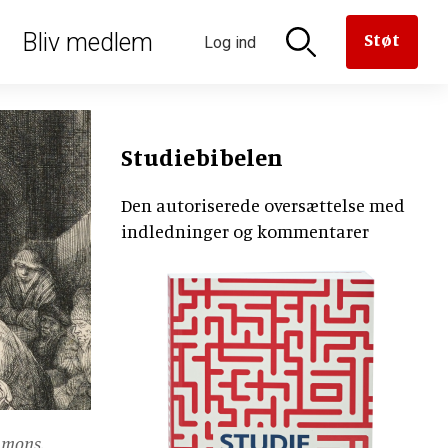
oriseret
Bliv medlem
Støt
Log ind
n til
aven til
versættelse
en
derne
rmanden
Studiebibelen
Den autoriserede oversættelse med
indledninger og kommentarer
er
e
ommons.