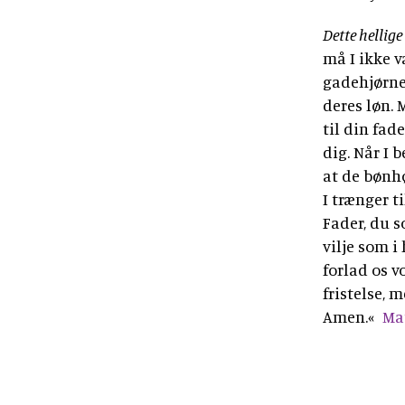
Dette hellig
må I ikke v
gadehjørner
deres løn. 
til din fade
dig. Når I 
at de bønhø
I trænger t
Fader, du s
vilje som i
forlad os v
fristelse, 
Amen.«
Ma