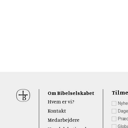
Sidefod
Tilme
Om Bibelselskabet
Hvem er vi?
Nyhe
 Youtube
Kontakt
Dage
Præd
Medarbejdere
Globa