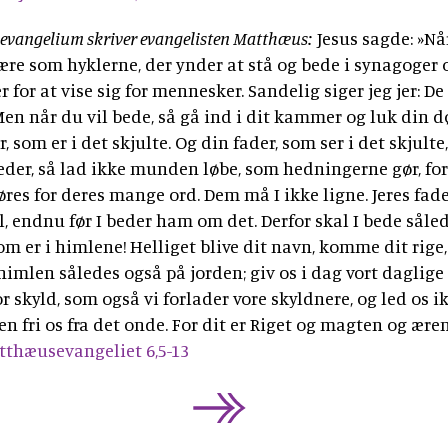
e evangelium skriver evangelisten Matthæus:
Jesus sagde: »Når
ære som hyklerne, der ynder at stå og bede i synagoger 
 for at vise sig for mennesker. Sandelig siger jeg jer: De
Men når du vil bede, så gå ind i dit kammer og luk din d
r, som er i det skjulte. Og din fader, som ser i det skjulte
beder, så lad ikke munden løbe, som hedningerne gør, ford
res for deres mange ord. Dem må I ikke ligne. Jeres fad
il, endnu før I beder ham om det. Derfor skal I bede såled
om er i himlene! Helliget blive dit navn, komme dit rige,
 himlen således også på jorden; giv os i dag vort daglige
or skyld, som også vi forlader vore skyldnere, og led os i
men fri os fra det onde. For dit er Riget og magten og ære
tthæusevangeliet 6,5-13