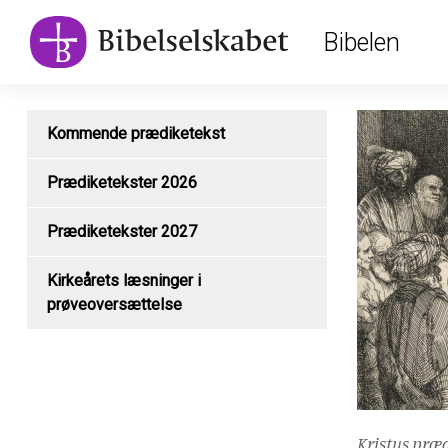
Main
Skip
Bibelen
to
navigation
main
content
Kommende prædiketekst
Prædiketekster 2026
Prædiketekster 2027
Kirkeårets læsninger i
prøveoversættelse
Kristus præd