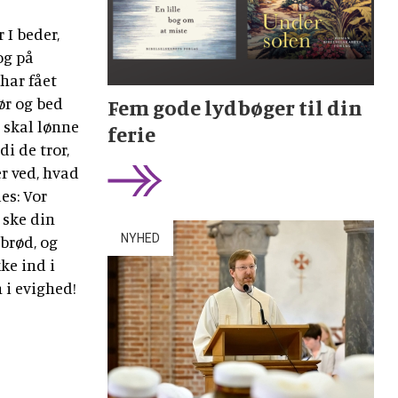
 I beder,
og på
 har fået
ør og bed
Fem gode lydbøger til din
, skal lønne
ferie
i de tror,
er ved, hvad
es: Vor
 ske din
NYHED
 brød, og
kke ind i
n i evighed!