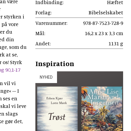
kan være
Indbinding:
Hæftet
r
Forlag:
Bibelselskabet
r styrken i
Varenummer:
978-87-7523-728-9
 på vore
ver du
Mål:
16,2 x 23 x 3,3 cm
ed din
Andet:
1131 g
ænge, som du
k at se,
 os! Styrk
Inspiration
g 90,1-17
NYHED
n vil vi
enge« – I
m ses en
 skal vi leve
en slags
ke gør det,