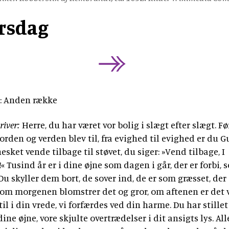
tidsskrift
Bibellæseplanen
og
Jesus'
Udforsk
om
gaver
tilsendt
rsdag
Gud
lignelser
Prædiketekster
Bibelen
Bibelen
og
Dåbsgaver
Download
Kommende
danskerne
2020
Opskrifter
Bibellæseplanen
–
prædiketekst
i
trosanalysen
Book
2026
Bibliana
fællesskab
2026
et
–
2027
foredrag
tidsskrift
: Anden række
om
om
Bibelen
Bibelen
river:
Herre, du har været vor bolig i slægt efter slægt. F
 jorden og verden blev til, fra evighed til evighed er du G
sket vende tilbage til støvet, du siger: »Vend tilbage, I
 Tusind år er i dine øjne som dagen i går, der er forbi, 
Du skyller dem bort, de sover ind, de er som græsset, der
om morgenen blomstrer det og gror, om aftenen er det 
 til i din vrede, vi forfærdes ved din harme. Du har stillet
dine øjne, vore skjulte overtrædelser i dit ansigts lys. Al