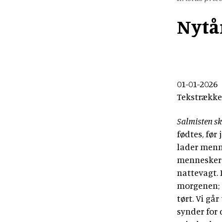
Nytå
01-01-2026
Tekstrække
Salmisten sk
fødtes, før
lader menne
mennesker!«
nattevagt. 
morgenen; 
tørt. Vi går
synder for 