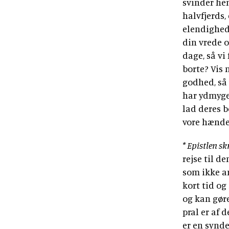
svinder hen
halvfjerds, 
elendighed 
din vrede o
dage, så vi
borte? Vis
godhed, så 
har ydmyget
lad deres b
vore hænder
* Epistlen sk
rejse til d
som ikke an
kort tid og 
og kan gøre
pral er af 
er en synde