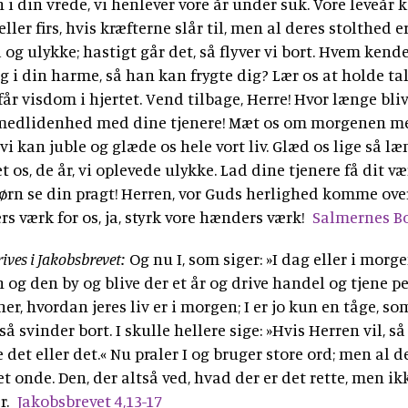
 i din vrede, vi henlever vore år under suk. Vore leveår 
eller firs, hvis kræfterne slår til, men al deres stolthed e
og ulykke; hastigt går det, så flyver vi bort. Hvem kende
g i din harme, så han kan frygte dig? Lær os at holde tal
 får visdom i hjertet. Vend tilbage, Herre! Hvor længe bli
 medlidenhed med dine tjenere! Mæt os om morgenen m
vi kan juble og glæde os hele vort liv. Glæd os lige så l
 os, de år, vi oplevede ulykke. Lad dine tjenere få dit vær
ørn se din pragt! Herren, vor Guds herlighed komme over
s værk for os, ja, styrk vore hænders værk!
Salmernes Bo
rives i Jakobsbrevet:
Og nu I, som siger: »I dag eller i morge
en og den by og blive der et år og drive handel og tjene p
er, hvordan jeres liv er i morgen; I er jo kun en tåge, so
så svinder bort. I skulle hellere sige: »Hvis Herren vil, så
 det eller det.« Nu praler I og bruger store ord; men al d
det onde. Den, der altså ved, hvad der er det rette, men ik
r.
Jakobsbrevet 4,13-17