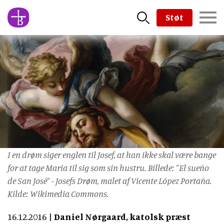
Skip
Støt
to
main
content
I en drøm siger englen til Josef, at han ikke skal være bange
for at tage Maria til sig som sin hustru. Billede: "El sueño
de San José" - Josefs Drøm, malet af Vicente López Portaña.
Kilde: Wikimedia Commons.
16.12.2016
Daniel Nørgaard, katolsk præst