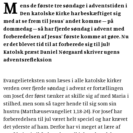
M
ens de første tre søndage i adventstiden i
Den katolske Kirke har beskæftiget sig
med at se frem til Jesus' andet komme – på
dommedag – så har fjerde søndag i advent med
forberedelsen af Jesus' første komme at gøre. Nu
er det blevet tid til at forberede sig til jul!
Katolsk præst Daniel Nørgaard skriver ugens
adventsrefleksion
Evangelieteksten som læses i alle katolske kirker
verden over fjerde søndag i advent er fortællingen
om Josef, der først tænker at skille sig af med Maria i
stilhed, men som så tager hende til sig som sin
hustru (Matthæusevangeliet 1,18-24). For Josef har
forberedelsen til jul været helt speciel og har krævet
det yderste af ham. Derfor har vi meget at lære af