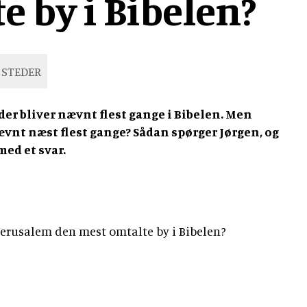
e by i Bibelen?
 STEDER
der bliver nævnt flest gange i Bibelen. Men
ævnt næst flest gange? Sådan spørger Jørgen, og
ed et svar.
 Jerusalem den mest omtalte by i Bibelen?