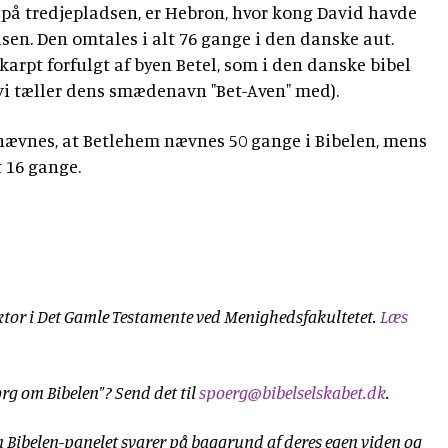
på tredjepladsen, er Hebron, hvor kong David havde
sen. Den omtales i alt 76 gange i den danske aut.
karpt forfulgt af byen Betel, som i den danske bibel
vi tæller dens smædenavn "Bet-Aven" med).
ævnes, at Betlehem nævnes 50 gange i Bibelen, mens
 16 gange.
ektor i Det Gamle Testamente ved Menighedsfakultetet.
Læs
rg om Bibelen"? Send det til
spoerg@bibelselskabet.dk
.
Bibelen-panelet svarer på baggrund af deres egen viden og