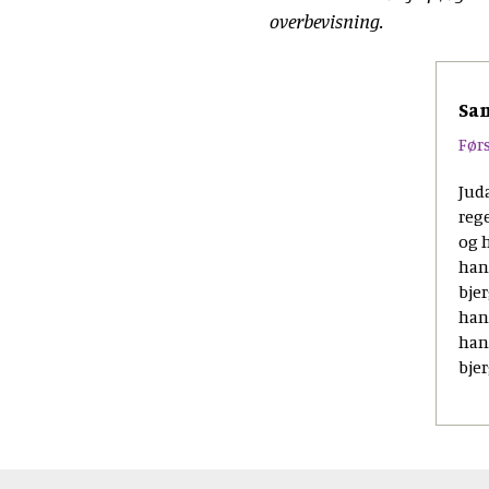
overbevisning.
Sa
Førs
Jud
reg
og h
han
bjer
han
han
bjer