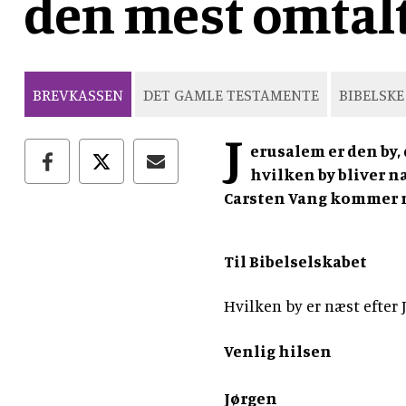
den mest omtalt
BREVKASSEN
DET GAMLE TESTAMENTE
BIBELSKE
J
erusalem er den by, 
hvilken by bliver n
Carsten Vang kommer m
Til Bibelselskabet
Hvilken by er næst efter
Venlig hilsen
Jørgen