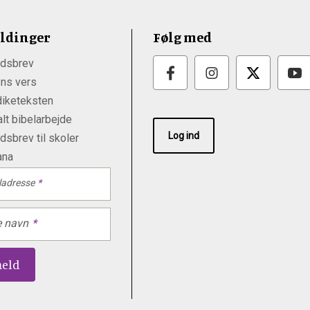
ldinger
Følg med
dsbrev
ns vers
iketeksten
lt bibelarbejde
Log ind
sbrev til skoler
ana
ladresse
e navn