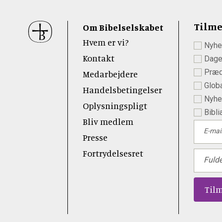
Sidefod
Tilme
Om Bibelselskabet
Hvem er vi?
Nyhe
 Youtube
Kontakt
Dage
Præd
Medarbejdere
Globa
Handelsbetingelser
Nyhed
Oplysningspligt
Bibli
Bliv medlem
E-mai
Presse
Fortrydelsesret
Fuld