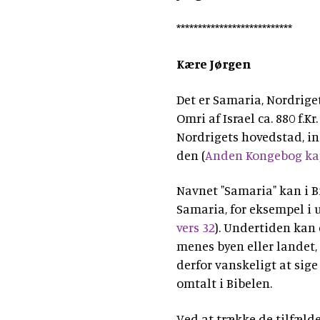
***************************
Kære Jørgen
Det er Samaria, Nordrig
Omri af Israel ca. 880 f.Kr. 
Nordrigets hovedstad, ind
den (
Anden Kongebog kapi
Navnet "Samaria" kan i B
Samaria, for eksempel i u
vers 32
). Undertiden kan
menes byen eller landet,
derfor vanskeligt at si
omtalt i Bibelen.
Ved at trække de tilfæld