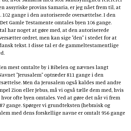
en assyriske provins Samaria, er jeg nået frem til, at
 102 gange i den autoriserede oversættelse. I den
l Det Gamle Testamente omtales byen 106 gange.
tal har noget at gøre med, at den autoriserede
versætter ordret, men kan sige "den" i stedet for at
ansk tekst. I disse tal er de gammeltestamentlige
d.
den mest omtalte by i Bibelen og nævnes langt
Navnet "Jerusalem" optræder 811 gange i den
rsættelse. Men da Jerusalem også kaldes med andre
mpel Zion eller Jebus, må vi også tælle dem med, hvis
f, hvor ofte byen omtales. Ved at gøre det når vi frem
 987 gange. Spørger vi grundteksten (hebraisk og
rusalem med dens forskellige navne er omtalt 956 gange