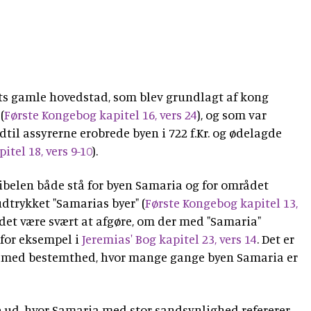
ets gamle hovedstad, som blev grundlagt af kong
(
Første Kongebog kapitel 16, vers 24
), og som var
til assyrerne erobrede byen i 722 f.Kr. og ødelagde
tel 18, vers 9-10
).
ibelen både stå for byen Samaria og for området
dtrykket "Samarias byer" (
Første Kongebog kapitel 13,
 det være svært at afgøre, om der med "Samaria"
 for eksempel i
Jeremias' Bog kapitel 23, vers 14
. Det er
ge med bestemthed, hvor mange gange byen Samaria er
e ud, hvor Samaria med stor sandsynlighed refererer