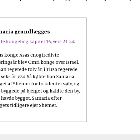
maria grundlægges
te Kongebog kapitel 16, vers 23-24
:
as konge Asas enogtredivte
eringsår blev Omri konge over Israel,
an regerede tolv år; i Tirsa regerede
 seks år. v24 Så købte han Samaria-
get af Shemer for to talenter sølv, og
 byggede på bjerget og kaldte den by,
 havde bygget, Samaria efter
gets tidligere ejer Shemer.