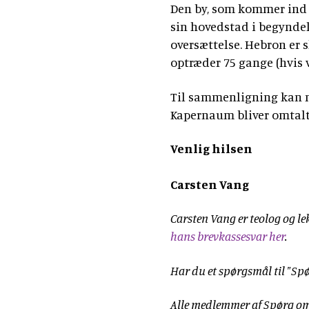
Den by, som kommer ind 
sin hovedstad i begyndel
oversættelse. Hebron er s
optræder 75 gange (hvis 
Til sammenligning kan n
Kapernaum bliver omtalt
Venlig hilsen
Carsten Vang
Carsten Vang er teolog og l
hans brevkassesvar her
.
Har du et spørgsmål til "Spø
Alle medlemmer af Spørg om 