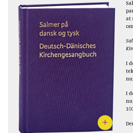
Sa
pa
at
om 
Sal
Ki
I 
te
nu
I d
nu
10
De