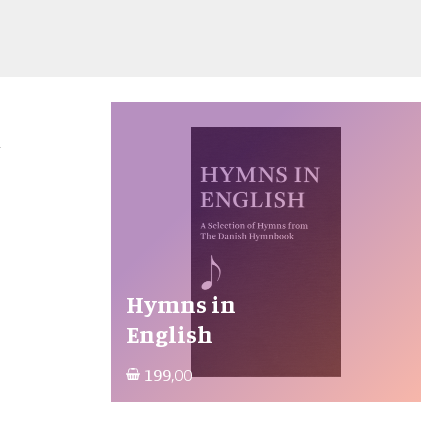
i
Hymns in
English
199,00