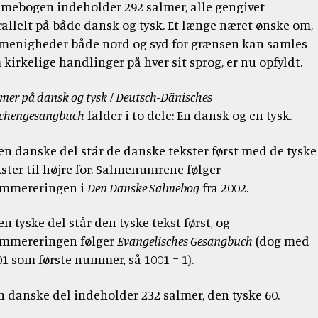
tidsskrift
Bibellæseplanen
lmebogen indeholder 292 salmer, alle gengivet
og
Jesus'
Udforsk
om
gaver
rallelt på både dansk og tysk. Et længe næret ønske om,
tilsendt
Gud
lignelser
Prædiketekster
Bibelen
Bibelen
 menigheder både nord og syd for grænsen kan samles
og
Dåbsgaver
Download
Kommende
kirkelige handlinger på hver sit sprog, er nu opfyldt.
danskerne
2020
Opskrifter
Bibellæseplanen
–
prædiketekst
i
trosanalysen
mer på dansk og tysk / Deutsch-Dänisches
Book
2026
Bibliana
fællesskab
2026
et
rchengesangbuch
falder i to dele: En dansk og en tysk.
–
2027
foredrag
tidsskrift
om
den danske del står de danske tekster først med de tyske
om
Bibelen
kster til højre for. Salmenumrene følger
Bibelen
mmereringen i
Den Danske Salmebog
fra 2002.
en tyske del står den tyske tekst først, og
mmereringen følger
Evangelisches Gesangbuch
(dog med
01 som første nummer, så 1001 = 1).
n danske del indeholder 232 salmer, den tyske 60.