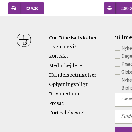
329,00
289,0
Sidefod
Tilme
Om Bibelselskabet
Hvem er vi?
Nyhe
 Youtube
Kontakt
Dage
Præd
Medarbejdere
Globa
Handelsbetingelser
Nyhed
Oplysningspligt
Bibli
Bliv medlem
E-mai
Presse
Fortrydelsesret
Fuld