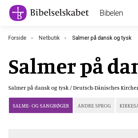
Main
Skip
Bibelen
to
navigation
main
content
Breadcrumb
Forside
Netbutik
Salmer på dansk og tysk
Salmer på dan
Salmer på dansk og tysk / Deutsch-Dänisches Kirc
SALME- OG SANGBØGER
ANDRE SPROG
KIRKES