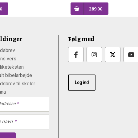
0
289,00
ldinger
Følg med
dsbrev
ns vers
iketeksten
lt bibelarbejde
Log ind
sbrev til skoler
ana
ladresse
e navn