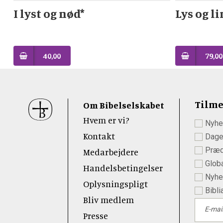
I lyst og nød*
Lys og l
40,00
79,00
Sidefod
Tilme
Om Bibelselskabet
Hvem er vi?
Nyhe
 Youtube
Kontakt
Dage
Præd
Medarbejdere
Globa
Handelsbetingelser
Nyhed
Oplysningspligt
Bibli
Bliv medlem
E-mai
Presse