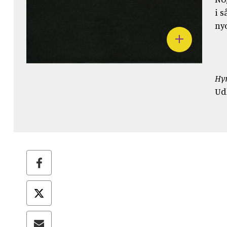
i 
ny
Hym
Ud