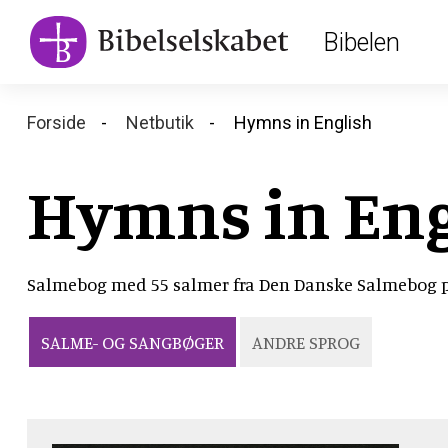
Main
Skip
Bibelen
to
navigation
main
content
Breadcrumb
Forside
Netbutik
Hymns in English
Hymns in Eng
Salmebog med 55 salmer fra Den Danske Salmebog på
SALME- OG SANGBØGER
ANDRE SPROG