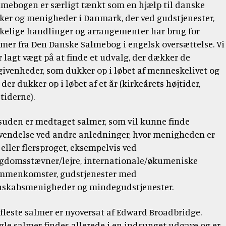
tidsskrift
Bibellæseplanen
lmebogen er særligt tænkt som en hjælp til danske
og
Jesus'
Udforsk
om
gaver
rker og menigheder i Danmark, der ved gudstjenester,
tilsendt
Gud
lignelser
Prædiketekster
Bibelen
Bibelen
rkelige handlinger og arrangementer har brug for
og
Dåbsgaver
Download
Kommende
lmer fra Den Danske Salmebog i engelsk oversættelse. Vi
danskerne
2020
Opskrifter
Bibellæseplanen
–
prædiketekst
r lagt vægt på at finde et udvalg, der dækker de
i
trosanalysen
givenheder, som dukker op i løbet af menneskelivet og
Book
2026
Bibliana
fællesskab
2026
et
 der dukker op i løbet af et år (kirkeårets højtider,
–
2027
foredrag
tiderne).
tidsskrift
om
om
Bibelen
Bibelen
suden er medtaget salmer, som vil kunne finde
vendelse ved andre anledninger, hvor menigheden er
 eller flersproget, eksempelvis ved
gdomsstævner/lejre, internationale/økumeniske
mmenkomster, gudstjenester med
nskabsmenigheder og mindegudstjenester.
 fleste salmer er nyoversat af Edward Broadbridge.
gle salmer findes allerede i en indsunget udgave og er