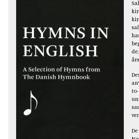
Sa
ki
ki
sa
ha
be
de,
års
De
an
to-
un
sa
ve
De
No