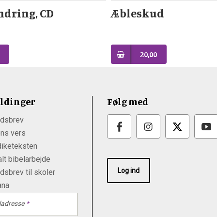
indring, CD
Æbleskud
20,00
ldinger
Følg med
dsbrev
ns vers
iketeksten
lt bibelarbejde
Log ind
sbrev til skoler
ana
ladresse