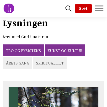
Skip
Støt
to
main
Lysningen
content
Året med Gud i naturen
TRO OG EKSISTENS
KUNST OG KULTUR
ÅRETS GANG
SPIRITUALITET