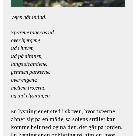
Vejen går indad.
Sporene tager os ud,
over bjergene,
ud i haven,
ud på altanen,
langs strandene,
gennem parkerne,
over engene,
mellem træerne
og ind i lysningen.
En lysning er et sted i skoven, hvor træerne
åbner sig på en måde, så solens stråler kan
komme helt ned og nå den, der går på jorden.
En lysning er en opklaring på himlen, hvor