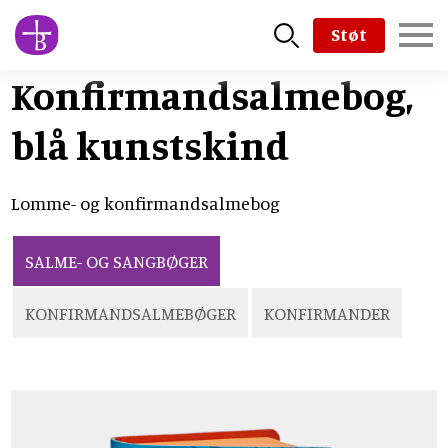
Skip
Støt
to
main
Konfirmandsalmebog,
content
blå kunstskind
Lomme- og konfirmandsalmebog
SALME- OG SANGBØGER
KONFIRMANDSALMEBØGER
KONFIRMANDER