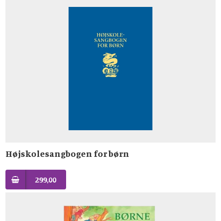
Højskolesangbogen for børn
299,00