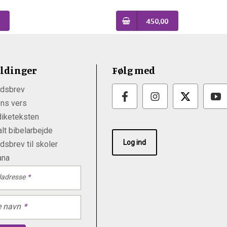
450,00
ldinger
Følg med
dsbrev
ns vers
iketeksten
lt bibelarbejde
Log ind
sbrev til skoler
ana
ladresse
e navn