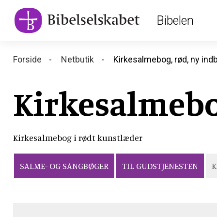
Main
Skip
Bibelen
to
navigation
main
content
Breadcrumb
Forside
Netbutik
Kirkesalmebog, rød, ny ind
Kirkesalmebo
Kirkesalmebog i rødt kunstlæder
SALME- OG SANGBØGER
TIL GUDSTJENESTEN
K