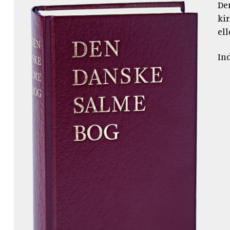
De
ki
el
In