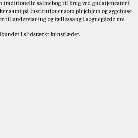
tidsskrift
Bibellæseplanen
n traditionelle salmebog til brug ved gudstjenester i
og
Jesus'
Udforsk
om
gaver
rker samt på institutioner som plejehjem og sygehuse
tilsendt
Gud
lignelser
Prædiketekster
Bibelen
Bibelen
ler til undervisning og fællessang i sognegårde mv.
og
Dåbsgaver
Download
Kommende
danskerne
2020
Opskrifter
Bibellæseplanen
–
dbundet i slidstærkt kunstlæder.
prædiketekst
i
trosanalysen
Book
2026
Bibliana
fællesskab
2026
et
–
2027
foredrag
tidsskrift
om
om
Bibelen
Bibelen