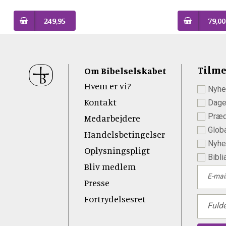
249,95
79,00
Sidefod
Tilme
Om Bibelselskabet
Hvem er vi?
Nyhe
 Youtube
Kontakt
Dage
Præd
Medarbejdere
Globa
Handelsbetingelser
Nyhed
Oplysningspligt
Bibli
Bliv medlem
E-mai
Presse
Fortrydelsesret
Fuld