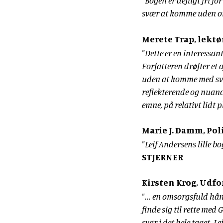
"Bogen er dejligt fri fo
svær at komme uden 
Merete Trap, lektø
"Dette er en interessant
Forfatteren drøfter et 
uden at komme med svar
reflekterende og nuanc
emne, på relativt lidt p
Marie J. Damm, Pol
"Leif Andersens lille b
STJERNER
Kirsten Krog, Udfo
"... en omsorgsfuld hån
finde sig til rette med G
svar i det hele taget.