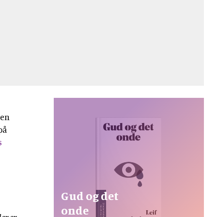
 en
på
s
Gud og det
onde