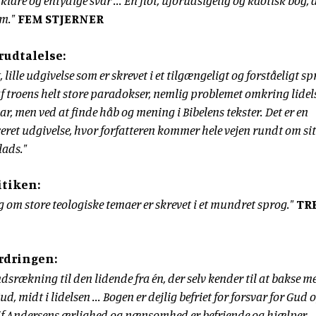
r klare og éntydige svar ... En flot, uforudsigelig og kaotisk bog, 
om."
FEM STJERNER
rudtalelse:
, lille udgivelse som er skrevet i et tilgængeligt og forståeligt sp
af troens helt store paradokser, nemlig problemet omkring lidels
, men ved at finde håb og mening i Bibelens tekster. Det er en
eret udgivelse, hvor forfatteren kommer hele vejen rundt om sit
lads."
itiken:
og om store teologiske temaer er skrevet i et mundret sprog."
TR
rdringen:
dsrækning til den lidende fra én, der selv kender til at bakse m
ud, midt i lidelsen ... Bogen er dejlig befriet for forsvar for Gud 
 Leif Andersens ærlighed og nænsomhed er befriende og hjælper