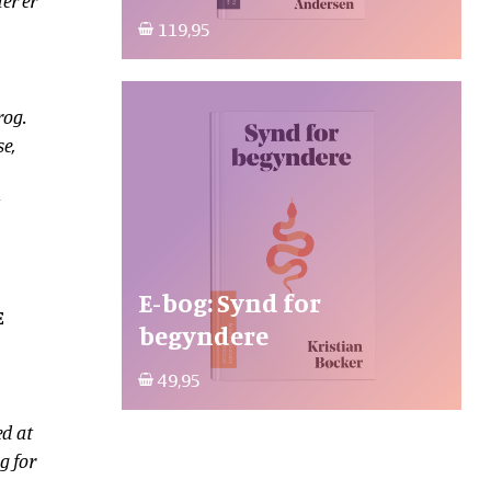
der er
119,95
rog.
e,
E-bog: Synd for
E
begyndere
49,95
ed at
og for