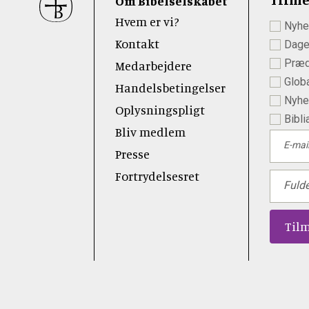
Om Bibelselskabet
Hvem er vi?
Nyhe
 Youtube
Kontakt
Dage
Præd
Medarbejdere
Globa
Handelsbetingelser
Nyhed
Oplysningspligt
Bibli
Bliv medlem
E-mai
Presse
Fortrydelsesret
Fuld