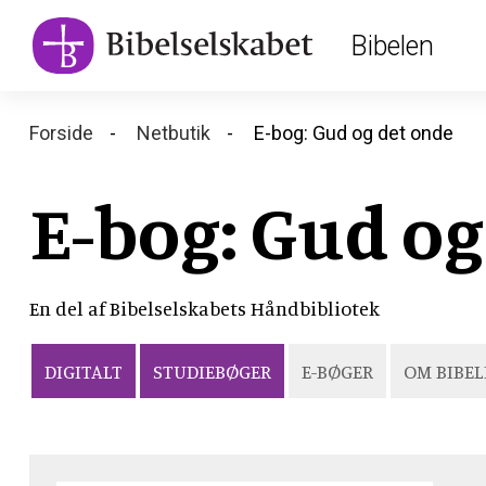
Main
Skip
Bibelen
to
navigation
main
content
Breadcrumb
Forside
Netbutik
E-bog: Gud og det onde
E-bog: Gud og
En del af Bibelselskabets Håndbibliotek
DIGITALT
STUDIEBØGER
E-BØGER
OM BIBEL