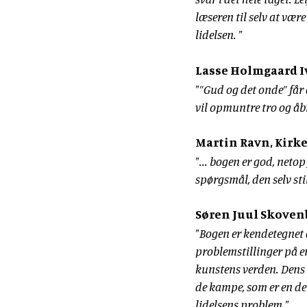
læseren til selv at vær
lidelsen. "
Lasse Holmgaard I
"”Gud og det onde” får 
vil opmuntre tro og åb
Martin Ravn, Kirke
"... bogen er god, neto
spørgsmål, den selv sti
Søren Juul Skoven
"Bogen er kendetegnet a
problemstillinger på e
kunstens verden. Dens 
de kampe, som er en del
lidelsens problem."