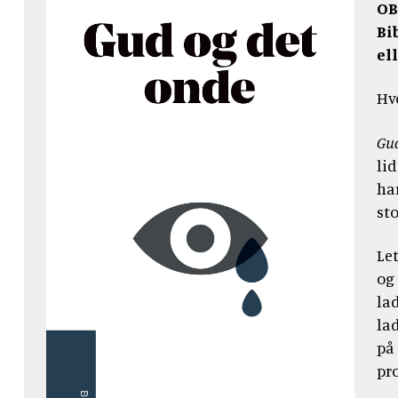
OB
Bi
el
Hv
Gud
li
ha
st
Let
og 
la
la
på
pr