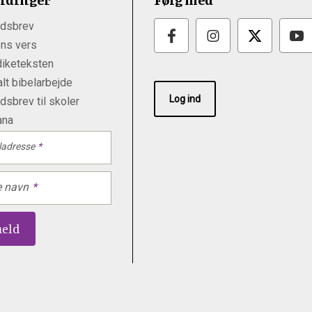
dsbrev
ns vers
iketeksten
lt bibelarbejde
Log ind
sbrev til skoler
ana
ladresse
e navn