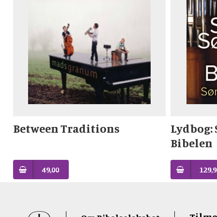
Between Traditions
Lydbog: 
Bibelen
49,00
129,9
Sidefod
Tilme