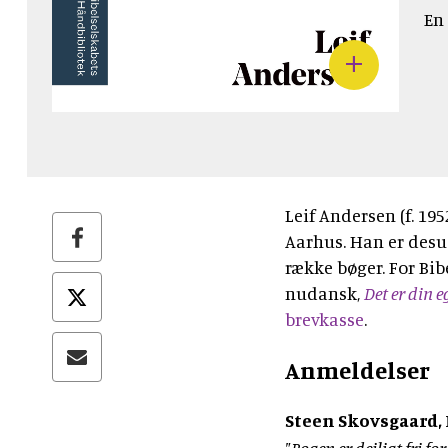
En
Leif Andersen (f. 19
Aarhus. Han er desud
række bøger. For Bib
nudansk,
Det er din e
brevkasse
.
Anmeldelser
Steen Skovsgaard, 