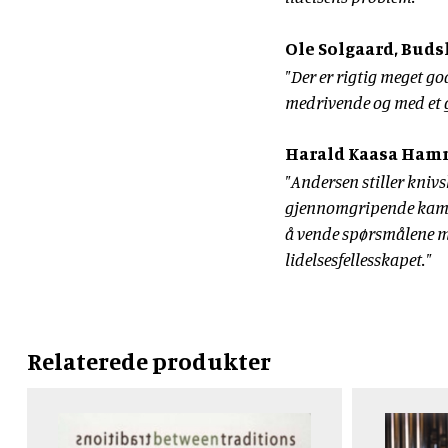
Ole Solgaard, Buds
"Der er rigtig meget god
medrivende og med et g
Harald Kaasa Hamme
"Andersen stiller kniv
gjennomgripende kamp 
å vende spørsmålene m
lidelsesfellesskapet."
Relaterede produkter