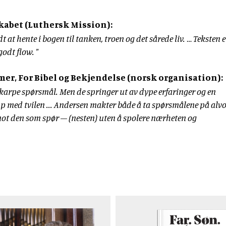
kabet (Luthersk Mission):
t at hente i bogen til tanken, troen og det sårede liv. … Teksten e
odt flow. "
r, For Bibel og Bekjendelse (norsk organisation):
skarpe spørsmål. Men de springer ut av dype erfaringer og en
med tvilen ... Andersen makter både å ta spørsmålene på alvo
ot den som spør – (nesten) uten å spolere nærheten og