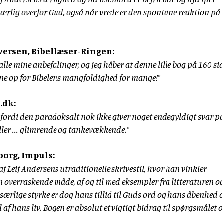
e ærlig overfor Gud, også når vrede er den spontane reaktion på
versen, Bibellæser-Ringen:
alle mine anbefalinger, og jeg håber at denne lille bog på 160 si
ne op for Bibelens mangfoldighed for mange!"
.dk:
p fordi den paradoksalt nok ikke giver noget endegyldigt svar p
ller ... glimrende og tankevækkende."
borg, Impuls:
f Leif Andersens utraditionelle skrivestil, hvor han vinkler
n overraskende måde, af og til med eksempler fra litteraturen o
særlige styrke er dog hans tillid til Guds ord og hans åbenhed
 af hans liv. Bogen er absolut et vigtigt bidrag til spørgsmålet