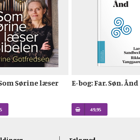
Som Sørine læser
E-bog: Far. Søn. Ånd
5
49,95
ldinger
Følg med