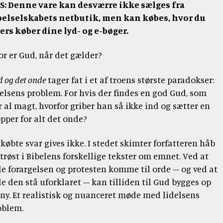
tidsskrift
Bibellæseplanen
S: Denne vare kan desværre ikke sælges fra
og
Jesus'
Udforsk
om
gaver
belselskabets netbutik, men kan købes, hvor du
tilsendt
Gud
lignelser
Prædiketekster
Bibelen
Bibelen
lers køber dine lyd- og e-bøger.
og
Dåbsgaver
Download
Kommende
danskerne
2020
Opskrifter
Bibellæseplanen
–
or er Gud, når det gælder?
prædiketekst
i
trosanalysen
Book
2026
Bibliana
fællesskab
2026
 og det onde
tager fat i et af troens største paradokser:
et
–
2027
foredrag
delsens problem. For hvis der findes en god Gud, som
tidsskrift
om
r al magt, hvorfor griber han så ikke ind og sætter en
om
Bibelen
opper for alt det onde?
Bibelen
købte svar gives ikke. I stedet skimter forfatteren håb
trøst i Bibelens forskellige tekster om emnet. Ved at
de forargelsen og protesten komme til orde – og ved at
de den stå uforklaret – kan tilliden til Gud bygges op
 ny. Et realistisk og nuanceret møde med lidelsens
oblem.