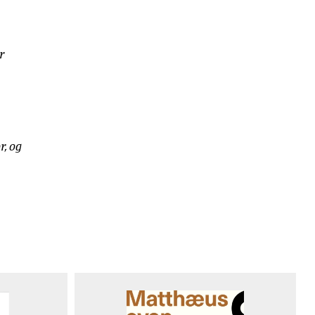
r
r, og