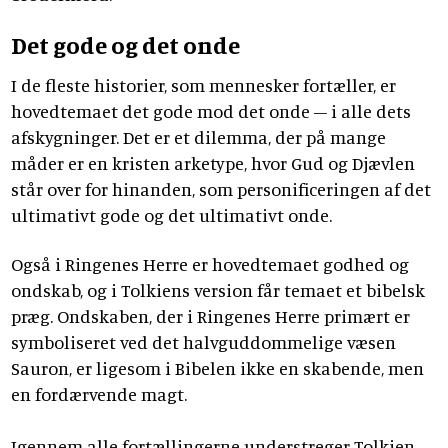
Det gode og det onde
I de fleste historier, som mennesker fortæller, er
hovedtemaet det gode mod det onde – i alle dets
afskygninger. Det er et dilemma, der på mange
måder er en kristen arketype, hvor Gud og Djævlen
står over for hinanden, som personificeringen af det
ultimativt gode og det ultimativt onde.
Også i Ringenes Herre er hovedtemaet godhed og
ondskab, og i Tolkiens version får temaet et bibelsk
præg. Ondskaben, der i Ringenes Herre primært er
symboliseret ved det halvguddommelige væsen
Sauron, er ligesom i Bibelen ikke en skabende, men
en fordærvende magt.
Igennem alle fortællingerne understreger Tolkien,