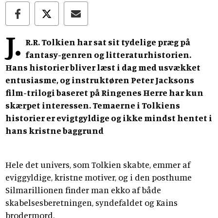
J.
R.R. Tolkien har sat sit tydelige præg på
fantasy-genren og litteraturhistorien.
Hans historier bliver læst i dag med usvækket
entusiasme, og instruktøren Peter Jacksons
film-trilogi baseret på Ringenes Herre har kun
skærpet interessen. Temaerne i Tolkiens
historier er evigtgyldige og ikke mindst hentet i
hans kristne baggrund
Hele det univers, som Tolkien skabte, emmer af
eviggyldige, kristne motiver, og i den posthume
Silmarillionen finder man ekko af både
skabelsesberetningen, syndefaldet og Kains
brodermord.