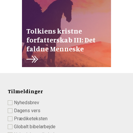
Tolkiens kristne
forfatterskab III: Det
faldne Menneske
Tilmeldinger
Nyhedsbrev
Dagens vers
Prædiketeksten
Globalt bibelarbejde