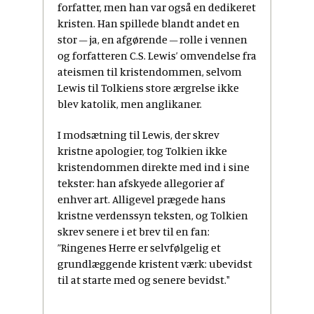
forfatter, men han var også en dedikeret
kristen. Han spillede blandt andet en
stor – ja, en afgørende – rolle i vennen
og forfatteren C.S. Lewis’ omvendelse fra
ateismen til kristendommen, selvom
Lewis til Tolkiens store ærgrelse ikke
blev katolik, men anglikaner.
I modsætning til Lewis, der skrev
kristne apologier, tog Tolkien ikke
kristendommen direkte med ind i sine
tekster: han afskyede allegorier af
enhver art. Alligevel prægede hans
kristne verdenssyn teksten, og Tolkien
skrev senere i et brev til en fan:
”Ringenes Herre er selvfølgelig et
grundlæggende kristent værk: ubevidst
til at starte med og senere bevidst."