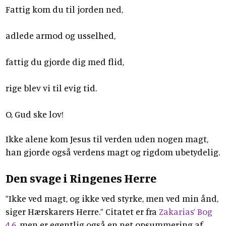
Fattig kom du til jorden ned,
adlede armod og usselhed,
fattig du gjorde dig med flid,
rige blev vi til evig tid.
O, Gud ske lov!
Ikke alene kom Jesus til verden uden nogen magt,
han gjorde også verdens magt og rigdom ubetydelig.
Den svage i Ringenes Herre
”Ikke ved magt, og ikke ved styrke, men ved min ånd,
siger Hærskarers Herre.” Citatet er fra
Zakarias’ Bog
4,6
, men er egentlig også en net opsummering af