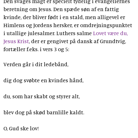
Den svages magt er specielt tydelig i evangeliernes
beretning om Jesus. Den spæde søn af en fattig
kvinde, der bliver født i en stald, men alligevel er
Himlens og Jordens hersker, er omdrejningspunktet
i utallige julesalmer. Luthers salme
Lovet være du,
Jesus Krist
, der er gengivet på dansk af Grundtvig,
fortæller f.eks. i vers 3 og 5:
Verden går i dit ledebånd,
dig dog svøbte en kvindes hånd,
du, som har skabt og styrer alt,
blev dog på skød barnlille kaldt.
O, Gud ske lov!