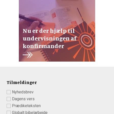
Nu er der hjælp til
undervisningen af
konfirmander
Tilmeldinger
Nyhedsbrev
Dagens vers
Prædiketeksten
Globalt bibelarbejde