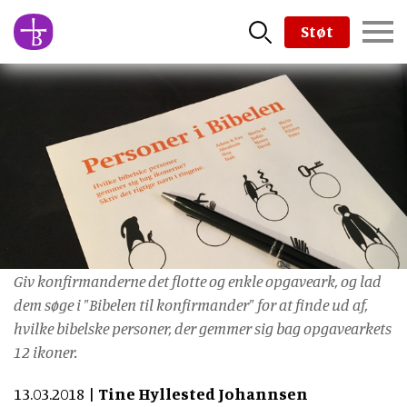
Skip
Støt
to
main
content
Giv konfirmanderne det flotte og enkle opgaveark, og lad
dem søge i "Bibelen til konfirmander" for at finde ud af,
hvilke bibelske personer, der gemmer sig bag opgavearkets
12 ikoner.
13.03.2018
Tine Hyllested Johannsen