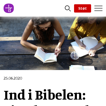
Skip
Støt
to
main
content
25.06.2020
Ind i Bibelen: