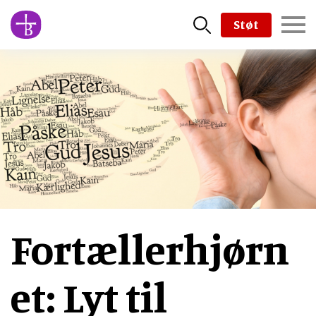
Skip
Støt
to
main
content
Fortællerhjørn
et: Lyt til