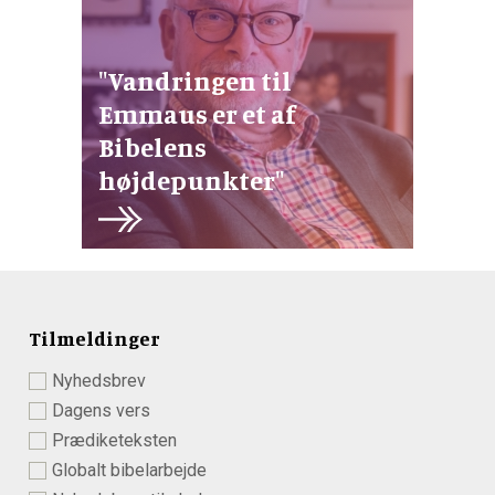
"Vandringen til
Emmaus er et af
Bibelens
højdepunkter"
Tilmeldinger
Nyhedsbrev
Dagens vers
Prædiketeksten
Globalt bibelarbejde