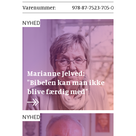
Varenummer:
978-87-7523-705-0
NYHED
Marianne Jelved:
"Bibelen kan man ikke
blive færdig med"
NYHED