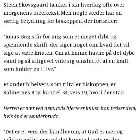
Steen Skovsgaard tænker i sin hverdag ofte over
morgenens bibeltekst. Men nogle steder har en
særlig betydning for biskoppen, der fortæller:
”Jonas’ Bog står for mig som et meget dybt og
spændende skrift, der siger noget om, hvad det vil
sige at være kristen. Om at kunne havne på det dybe
vand og så alligevel vide sig omsluttet af en kraft,
som holder en i live.”
Et andet bibelvers, som tiltaler biskoppen, er
Salmernes Bog, kapitel 34, vers 19, hvori der står:
Herren er nær ved dem, hvis hjerte er knust,
han frelser dem,
hvis ånd er sønderbrudt.
”Det er et vers, der handler om, at Gud er nær og
måske særlig nær ved det knuste hjerte og den