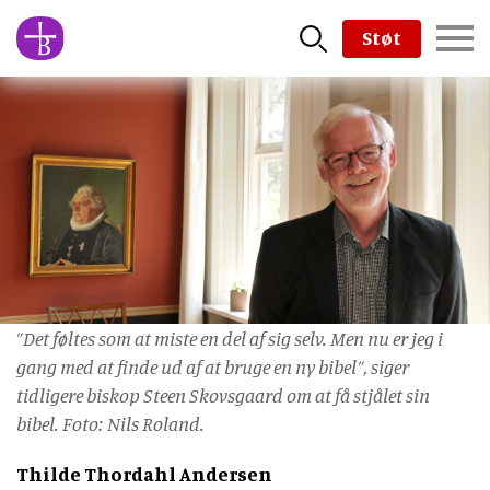
Skip
Støt
to
main
content
”Det føltes som at miste en del af sig selv. Men nu er jeg i
gang med at finde ud af at bruge en ny bibel”, siger
tidligere biskop Steen Skovsgaard om at få stjålet sin
bibel. Foto: Nils Roland.
Thilde Thordahl Andersen