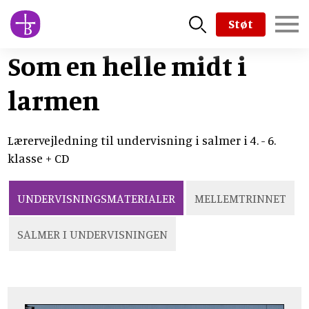
Skip
Støt
to
main
Som en helle midt i
content
larmen
Lærervejledning til undervisning i salmer i 4. - 6.
klasse + CD
UNDERVISNINGSMATERIALER
MELLEMTRINNET
SALMER I UNDERVISNINGEN