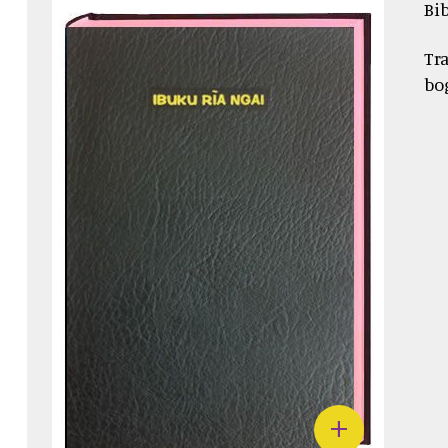
Bi
Tr
bo