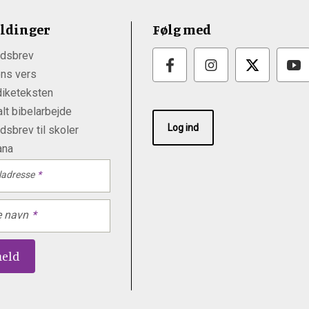
ldinger
Følg med
dsbrev
ns vers
iketeksten
lt bibelarbejde
Log ind
sbrev til skoler
ana
ladresse
e navn