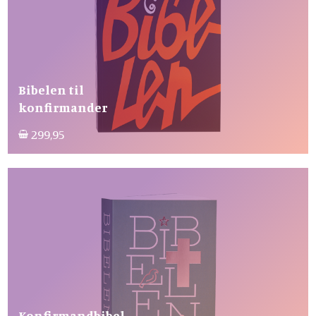
Bibelen til
konfirmander
299,95
Konfirmandbibel,