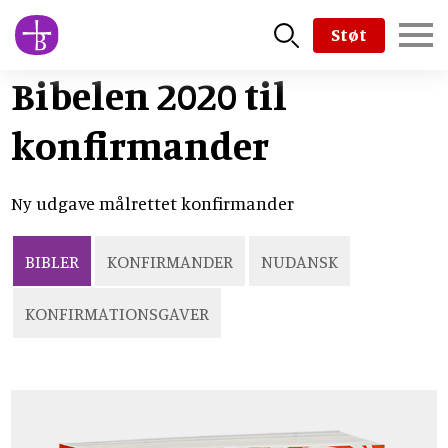
Skip
Støt
to
main
Bibelen 2020 til
content
konfirmander
Ny udgave målrettet konfirmander
BIBLER
KONFIRMANDER
NUDANSK
KONFIRMATIONSGAVER