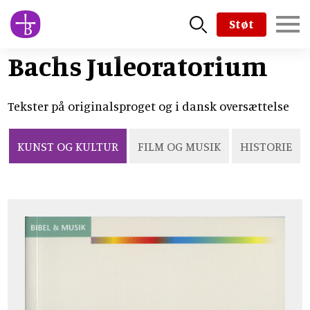
Skip
Støt
to
main
Bachs Juleoratorium
content
Tekster på originalsproget og i dansk oversættelse
KUNST OG KULTUR
FILM OG MUSIK
HISTORIE