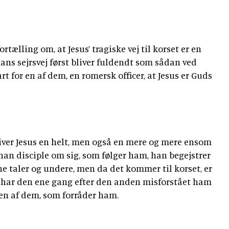
tælling om, at Jesus’ tragiske vej til korset er en
hans sejrsvej først bliver fuldendt som sådan ved
art for en af dem, en romersk officer, at Jesus er Guds
bliver Jesus en helt, men også en mere og mere ensom
 han disciple om sig, som følger ham, han begejstrer
ne taler og undere, men da det kommer til korset, er
e har den ene gang efter den anden misforstået ham
 en af dem, som forråder ham.