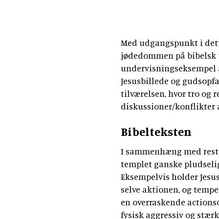
Med udgangspunkt i dett
jødedommen på bibelsk t
undervisningseksempel at
Jesusbillede og gudsopfat
tilværelsen, hvor tro og
diskussioner/konflikter a
Bibelteksten
I sammenhæng med resten
templet ganske pludselig
Eksempelvis holder Jesu
selve aktionen, og tempe
en overraskende actionsce
fysisk aggressiv og stærk