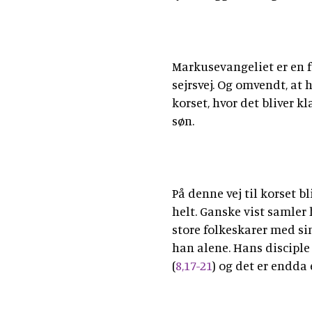
Markusevangeliet er en for
sejrsvej. Og omvendt, at 
korset, hvor det bliver kl
søn.
På denne vej til korset 
helt. Ganske vist samler
store folkeskarer med si
han alene. Hans discipl
(
8,17-21
) og det er endda