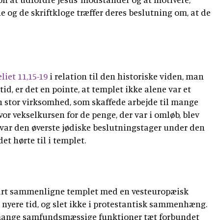
e og de skriftkloge træffer deres beslutning om, at de
liet
11,15-19
i relation til den historiske viden, man
tid, er det en pointe, at templet ikke alene var et
n stor virksomhed, som skaffede arbejde til mange
or vekselkursen for de penge, der var i omløb, blev
d var den øverste jødiske beslutningstager under den
et hørte til i templet.
rt sammenligne templet med en vesteuropæisk
 i nyere tid, og slet ikke i protestantisk sammenhæng.
mange samfundsmæssige funktioner tæt forbundet