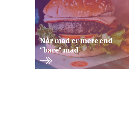
Når mad er mere end
”bare” mad