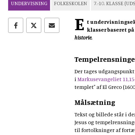
UNDERVISNING
FOLKESKOLEN
7.-10. KLASSE (U
E
t undervisningse
klasser baseret på
historie.
Tempelrensning
Der tages udgangspunkt
i
Markusevangeliet 11,15
templet" af El Greco (1600
Målsætning
Tekst og billede står i
Jesus og tempelrensninge
til fortolkninger af fort