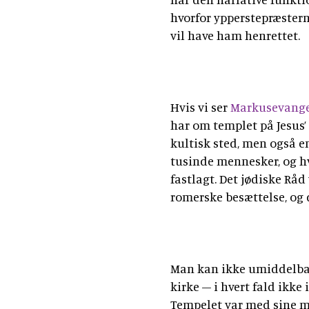
hvorfor ypperstepræstern
vil have ham henrettet.
Hvis vi ser
Markusevange
har om templet på Jesus’ 
kultisk sted, men også e
tusinde mennesker, og hv
fastlagt. Det jødiske Rå
romerske besættelse, og d
Man kan ikke umiddelba
kirke – i hvert fald ikke
Tempelet var med sine 