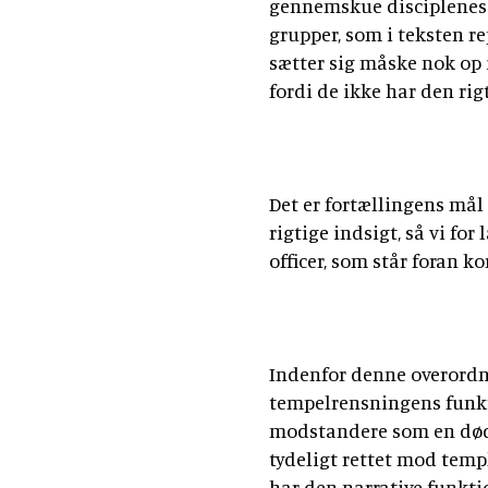
gennemskue disciplenes r
grupper, som i teksten r
sætter sig måske nok op 
fordi de ikke har den rig
Det er fortællingens mål 
rigtige indsigt, så vi fo
officer, som står foran k
Indenfor denne overordn
tempelrensningens funkt
modstandere som en dødse
tydeligt rettet mod temp
har den narrative funkti