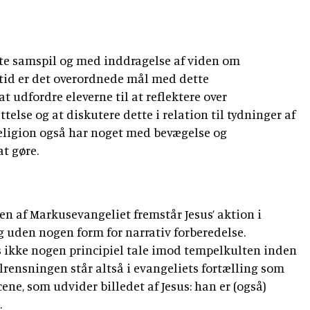
e samspil og med inddragelse af viden om
id er det overordnede mål med dette
 udfordre eleverne til at reflektere over
telse og at diskutere dette i relation til tydninger af
 religion også har noget med bevægelse og
t gøre.
 af Markusevangeliet fremstår Jesus’ aktion i
 uden nogen form for narrativ forberedelse.
s ikke nogen principiel tale imod tempelkulten inden
lrensningen står altså i evangeliets fortælling som
ne, som udvider billedet af Jesus: han er (også)
.