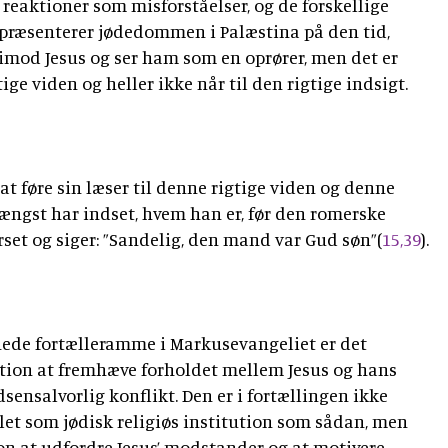
eaktioner som misforståelser, og de forskellige
epræsenterer jødedommen i Palæstina på den tid,
imod Jesus og ser ham som en oprører, men det er
tige viden og heller ikke når til den rigtige indsigt.
at føre sin læser til denne rigtige viden og denne
r længst har indset, hvem han er, før den romerske
orset og siger: ”Sandelig, den mand var Gud søn”(
15,39
).
ede fortælleramme i Markusevangeliet er det
ion at fremhæve forholdet mellem Jesus og hans
nsalvorlig konflikt. Den er i fortællingen ikke
let som jødisk religiøs institution som sådan, men
on at udfordre Jesus’ modstander og at motivere,