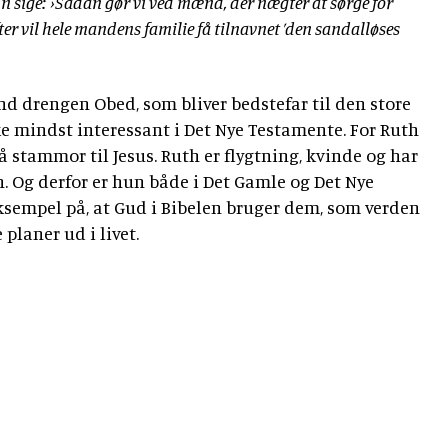
un sige: ›Sådan gør vi ved mænd, der nægter at sørge for
ter vil hele mandens familie få tilnavnet ’den sandalløses
d drengen Obed, som bliver bedstefar til den store
ke mindst interessant i Det Nye Testamente. For Ruth
 stammor til Jesus. Ruth er flygtning, kvinde og har
n. Og derfor er hun både i Det Gamle og Det Nye
ksempel på, at Gud i Bibelen bruger dem, som verden
e planer ud i livet.