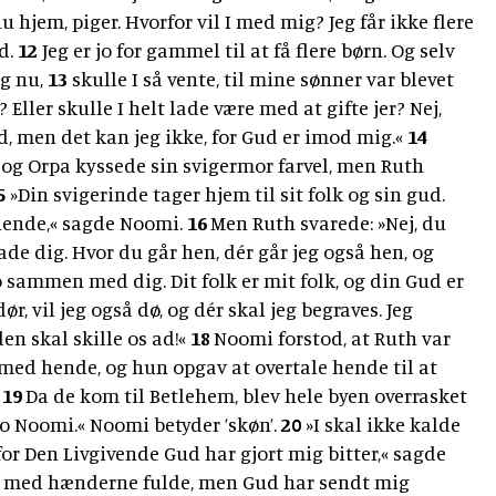
u hjem, piger. Hvorfor vil I med mig? Jeg får ikke flere
ed.
12
Jeg er jo for gammel til at få flere børn. Og selv
og nu,
13
skulle I så vente, til mine sønner var blevet
? Eller skulle I helt lade være med at gifte jer? Nej,
d, men det kan jeg ikke, for Gud er imod mig.«
14
 og Orpa kyssede sin svigermor farvel, men Ruth
5
»Din svigerinde tager hjem til sit folk og sin gud.
ende,« sagde Noomi.
16
Men Ruth svarede: »Nej, du
lade dig. Hvor du går hen, dér går jeg også hen, og
bo sammen med dig. Dit folk er mit folk, og din Gud er
dør, vil jeg også dø, og dér skal jeg begraves. Jeg
en skal skille os ad!«
18
Noomi forstod, at Ruth var
e med hende, og hun opgav at overtale hende til at
.
19
Da de kom til Betlehem, blev hele byen overrasket
jo Noomi.« Noomi betyder ’skøn’.
20
»I skal ikke kalde
for Den Livgivende Gud har gjort mig bitter,« sagde
d med hænderne fulde, men Gud har sendt mig