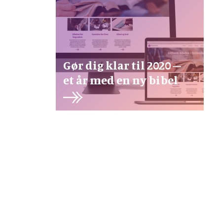
Gør dig klar til 2020 –
et år med en ny bibel