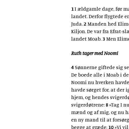
1
I ældgamle dage, før m
landet. Derfor flygtede 
Juda.
2
Manden hed Elime
Kiljon. De var fra Efrat-
landet Moab.
3
Men Elime
Ruth tager med Noomi
4
Sønnerne giftede sig se
De boede alle i Moab i de
Noomi nu hverken havde
havde sørget for, at der 
hjem, og hendes svigerd
svigerdøtrene:
8
»Tag I nu
mænd og af mig, og nu håb
en ny mand til at forsør
begge at græde:
10
»Vi vil