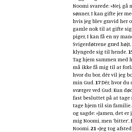
Noomi svarede: »Nej, gå n
sønner, I kan gifte jer m
hvis jeg blev gravid her 
gamle nok til at gifte sig
piger, I kan få en ny man
Svigerdøtrene græd højt,
klyngede sig til hende.
1
Tag hjem sammen med h
må ikke få mig til at for
hvor du bor, dér vil jeg 
min Gud.
17
Dér, hvor du 
sværger ved Gud: Kun død
fast besluttet på at tag
tage hjem til sin familie
og sagde: »Jamen, det er 
mig Noomi, men ’bitter’, 
Noomi.
21
»Jeg tog afste