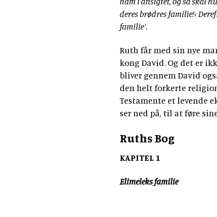
ham i ansigtet, og så skal h
deres brødres familie!‹ Deref
familie’
.
Ruth får med sin nye man
kong David. Og det er ik
bliver gennem David også
den helt forkerte religio
Testamente et levende e
ser ned på, til at føre sin
Ruths Bog
KAPITEL 1
Elimeleks familie