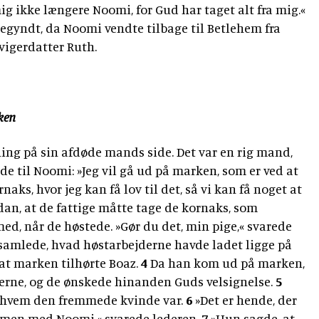
 ikke længere Noomi, for Gud har taget alt fra mig.«
egyndt, da Noomi vendte tilbage til Betlehem fra
igerdatter Ruth.
ken
ng på sin afdøde mands side. Det var en rig mand,
e til Noomi: »Jeg vil gå ud på marken, som er ved at
naks, hvor jeg kan få lov til det, så vi kan få noget at
ådan, at de fattige måtte tage de kornaks, som
ed, når de høstede. »Gør du det, min pige,« svarede
samlede, hvad høstarbejderne havde ladet ligge på
 at marken tilhørte Boaz.
4
Da han kom ud på marken,
derne, og de ønskede hinanden Guds velsignelse.
5
, hvem den fremmede kvinde var.
6
»Det er hende, der
men med Noomi,« svarede lederen.
7
»Hun sagde, at