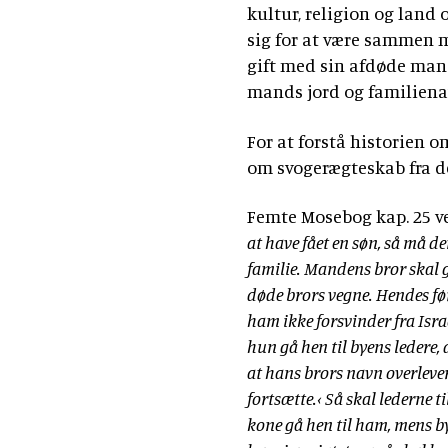
kultur, religion og land
sig for at være sammen m
gift med sin afdøde man
mands jord og familiena
For at forstå historien o
om svogerægteskab fra de
Femte Mosebog kap. 25 ve
at have fået en søn, så må 
familie. Mandens bror skal g
døde brors vegne. Hendes fø
ham ikke forsvinder fra Isra
hun gå hen til byens ledere, d
at hans brors navn overlever
fortsætte.‹ Så skal lederne 
kone gå hen til ham, mens by