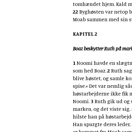
tomhændet hjem. Kald mig
22
Byghøsten var netop b
Moab sammen med sin sv
KAPITEL 2
Boaz beskytter Ruth på mar
1
Noomi havde en slægtni
som hed Boaz.
2
Ruth sagd
blive høstet, og samle kor
spise.« Det var nemlig s
høstarbejderne ikke fik m
Noomi.
3
Ruth gik ud og 
marken, og det viste sig,
hilste han på høstarbej
Han spurgte deres leder
er kommet fra Moab sam