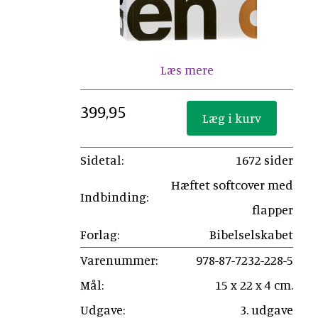
Læs mere
399,95
Sidetal:
1672 sider
Hæftet softcover med
Indbinding:
flapper
Forlag:
Bibelselskabet
Varenummer:
978-87-7232-228-5
Mål:
15 x 22 x 4 cm.
Udgave:
3. udgave