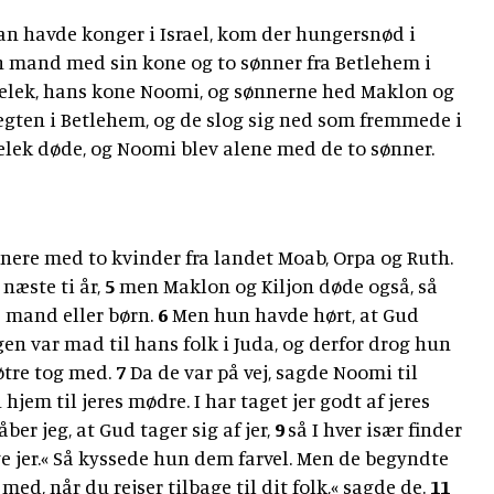
an havde konger i Israel, kom der hungersnød i
en mand med sin kone og to sønner fra Betlehem i
lek, hans kone Noomi, og sønnerne hed Maklon og
slægten i Betlehem, og de slog sig ned som fremmede i
lek døde, og Noomi blev alene med de to sønner.
nere med to kvinder fra landet Moab, Orpa og Ruth.
 næste ti år,
5
men Maklon og Kiljon døde også, så
 mand eller børn.
6
Men hun havde hørt, at Gud
igen var mad til hans folk i Juda, og derfor drog hun
øtre tog med.
7
Da de var på vej, sagde Noomi til
 hjem til jeres mødre. I har taget jer godt af jeres
er jeg, at Gud tager sig af jer,
9
så I hver især finder
ge jer.« Så kyssede hun dem farvel. Men de begyndte
 med, når du rejser tilbage til dit folk,« sagde de.
11