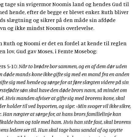
 og tage sin svigermor Noomis land og hendes Gud til
ed hende, efter de begge er blevet enker. Ruth bliver
ds slægtning og sikrer på den måde sin afdøde
vn og ikke mindst Noomis overlevelse.
m Ruth og Noomi er det en fordel at kende til reglen
n lov, Gud gav Moses, i Femte Mosebog:
rs 5-10:
Når to brødre bor sammen, og en af dem dør uden
den døde mands kone ikke gifte sig med en mand fra en anden
ifte sig med hende og sørge for at føre slægten videre på sin
rstefødte søn skal have den døde brors navn, så mindet om
el. Hvis manden afviser at gifte sig med brorens kone, skal
er holder til ved byporten, og sige: ›Min svoger vil ikke sikre,
. Han nægter at sørge for, at hans brors familielinje kan
tilkalde ham og tale med ham. Hvis han står fast, skal brorens
ens ledere ser til. Hun skal tage hans sandal af og spytte