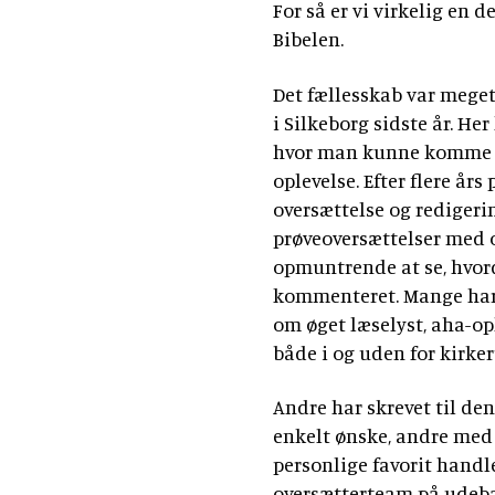
For så er vi virkelig en 
Bibelen.
Det fællesskab var meget
i Silkeborg sidste år. He
hvor man kunne komme og
oplevelse. Efter flere år
oversættelse og redigerin
prøveoversættelser med o
opmuntrende at se, hvord
kommenteret. Mange har 
om øget læselyst, aha-op
både i og uden for kirk
Andre har skrevet til den
enkelt ønske, andre med
personlige favorit hand
oversætterteam på udebane