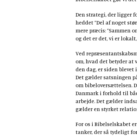
Den strategi, der ligger 
heddet ”Del af noget størr
mere præcis: ”Sammen om B
og det er det, vi er lokalt
Ved repræsentantskabsmød
om, hvad det betyder at 
den dag, er siden blevet 
Det gælder satsningen på
om bibeloversættelsen. De
Danmark i forhold til bå
arbejde. Det gælder inds
gælder en styrket relatio
For os i Bibelselskabet 
tanker, der så tydeligt f