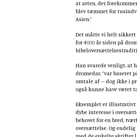
at arten, der forekomme
blev tæmmet for tusindvis
Asien.”
Det måtte vi helt sikke
for 4000 år siden på dro
bibeloversættelsestraditi
Han svarede venligt, at 
dromedar, ”var baseret p
omtale af – dog ikke i p
også kunne have været ta
Eksemplet er illustrativt
dybe interesse i oversæt
behovet for en bred, tvæ
oversættelse. Og endelig 
med de enkelte skrifter l