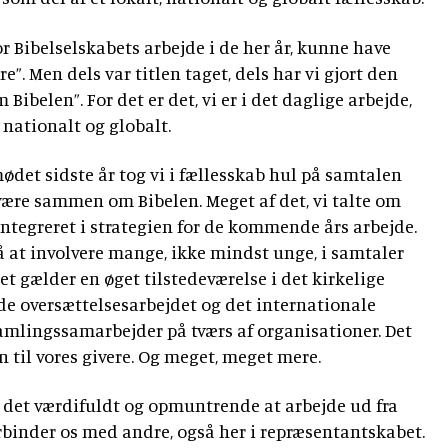
for Bibelselskabets arbejde i de her år, kunne have
e”. Men dels var titlen taget, dels har vi gjort den
ibelen”. For det er det, vi er i det daglige arbejde,
, nationalt og globalt.
et sidste år tog vi i fællesskab hul på samtalen
være sammen om Bibelen. Meget af det, vi talte om
integreret i strategien for de kommende års arbejde.
 at involvere mange, ikke mindst unge, i samtaler
t gælder en øget tilstedeværelse i det kirkelige
de oversættelsesarbejdet og det internationale
amlingssamarbejder på tværs af organisationer. Det
n til vores givere. Og meget, meget mere.
er det værdifuldt og opmuntrende at arbejde ud fra
orbinder os med andre, også her i repræsentantskabet.