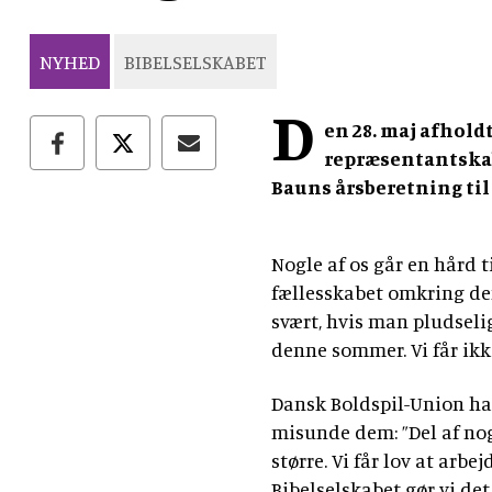
NYHED
BIBELSELSKABET
D
en 28. maj afholdt
repræsentantska
Bauns årsberetning ti
Nogle af os går en hård 
fællesskabet omkring den,
svært, hvis man pludseli
denne sommer. Vi får ikke
Dansk Boldspil-Union har
misunde dem: ”Del af noget
større. Vi får lov at arbe
Bibelselskabet gør vi det