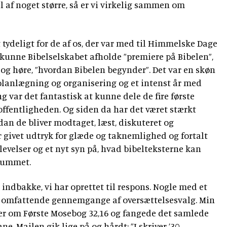
del af noget større, så er vi virkelig sammen om
 tydeligt for de af os, der var med til Himmelske Dage
r kunne Bibelselskabet afholde ”premiere på Bibelen”,
 høre, ”hvordan Bibelen begynder”. Det var en skøn
s planlægning og organisering og et intenst år med
g var det fantastisk at kunne dele de fire første
ffentligheden. Og siden da har det været stærkt
an de bliver modtaget, læst, diskuteret og
givet udtryk for glæde og taknemlighed og fortalt
levelser og et nyt syn på, hvad bibelteksterne kan
erummet.
 indbakke, vi har oprettet til respons. Nogle med et
 omfattende gennemgange af oversættelsesvalg. Min
ler om Første Mosebog 32,16 og fangede det samlede
. Mailen gik lige på og hårdt: ”I skriver ’30