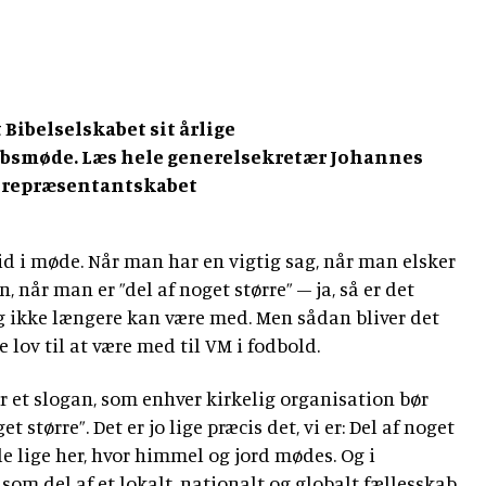
 Bibelselskabet sit årlige
bsmøde. Læs hele generelsekretær Johannes
l repræsentantskabet
tid i møde. Når man har en vigtig sag, når man elsker
 når man er ”del af noget større” – ja, så er det
g ikke længere kan være med. Men sådan bliver det
 lov til at være med til VM i fodbold.
 et slogan, som enhver kirkelig organisation bør
 større”. Det er jo lige præcis det, vi er: Del af noget
jde lige her, hvor himmel og jord mødes. Og i
 som del af et lokalt, nationalt og globalt fællesskab.