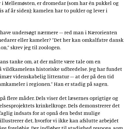
r i Mellemøsten, er dromedar (som har én pukkel og
 af år siden); kamelen har to pukler og lever i
rt have undersøgt nærmere – red man i Nærorienten
medarer eller kameler? ”Det her kan omkalfatre dansk
on,” skrev jeg til zoologen.
hans tanke om, at der måtte være tale om en
å vildkamelens historiske udbredelse. Jeg har fundet
rimær videnskabelig litteratur – at der på den tid
mkameler i regionen.” Han er stadig på sagen.
 på flere måder. Dels viser det læsernes oprigtige og
telsesprojektets krinkelkroge. Dels demonstrerer det
rfaglig indsats for at opnå den bedst mulige
illustrerer det, hvorfor vi ikke kan afslutte arbejdet
ige foreløbig. Der indløber til stadighed respons, som