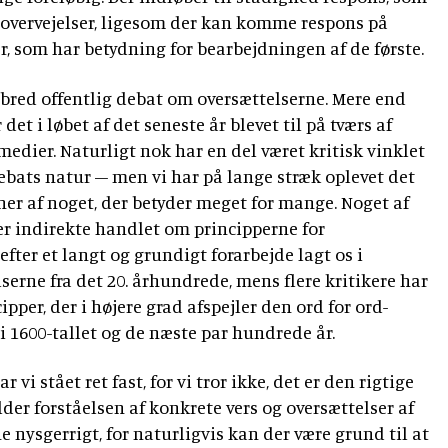
 overvejelser, ligesom der kan komme respons på
r, som har betydning for bearbejdningen af de første.
 bred offentlig debat om oversættelserne. Mere end
 det i løbet af det seneste år blevet til på tværs af
edier. Naturligt nok har en del været kritisk vinklet
debats natur – men vi har på lange stræk oplevet det
er af noget, der betyder meget for mange. Noget af
ler indirekte handlet om principperne for
efter et langt og grundigt forarbejde lagt os i
serne fra det 20. århundrede, mens flere kritikere har
pper, der i højere grad afspejler den ord for ord-
i 1600-tallet og de næste par hundrede år.
r vi stået ret fast, for vi tror ikke, det er den rigtige
lder forståelsen af konkrete vers og oversættelser af
ne nysgerrigt, for naturligvis kan der være grund til at