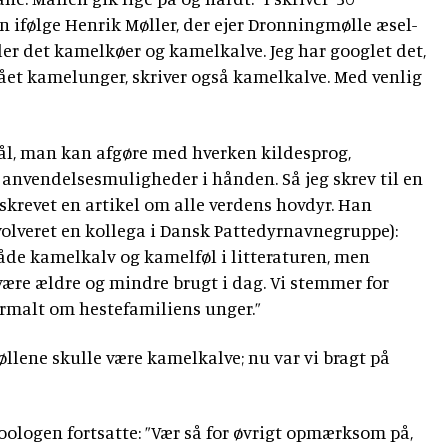
 ifølge Henrik Møller, der ejer Dronningmølle æsel-
r det kamelkøer og kamelkalve. Jeg har googlet det,
 fået kamelunger, skriver også kamelkalve. Med venlig
mål, man kan afgøre med hverken kildesprog,
r anvendelsesmuligheder i hånden. Så jeg skrev til en
 skrevet en artikel om alle verdens hovdyr. Han
nvolveret en kollega i Dansk Pattedyrnavnegruppe):
åde kamelkalv og kamelføl i litteraturen, men
 være ældre og mindre brugt i dag. Vi stemmer for
ormalt om hestefamiliens unger.”
øllene skulle være kamelkalve; nu var vi bragt på
zoologen fortsatte: ”Vær så for øvrigt opmærksom på,