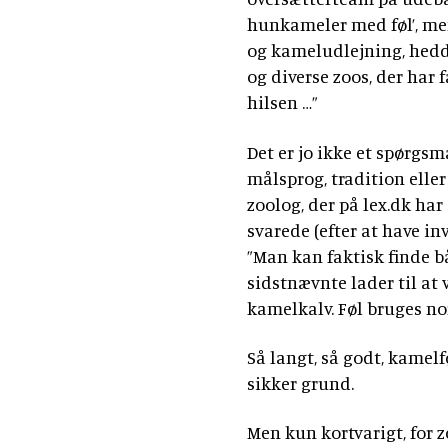
hunkameler med føl’, men
og kameludlejning, hedde
og diverse zoos, der har
hilsen …”
Det er jo ikke et spørgs
målsprog, tradition elle
zoolog, der på lex.dk har
svarede (efter at have i
”Man kan faktisk finde b
sidstnævnte lader til at
kamelkalv. Føl bruges n
Så langt, så godt, kamelf
sikker grund.
Men kun kortvarigt, for 