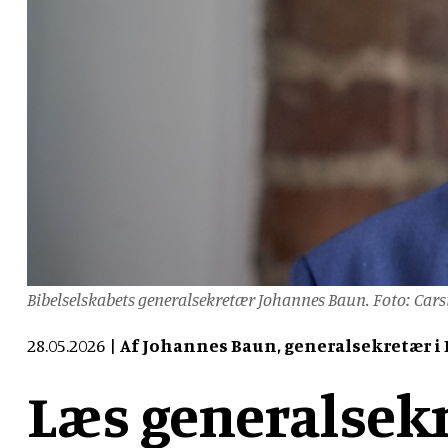
Bibelselskabets generalsekretær Johannes Baun. Foto: Car
28.05.2026
Af Johannes Baun, generalsekretær i 
Læs generalsekr