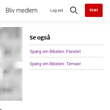
oriseret
Bliv medlem
Støt
Log ind
n til
aven til
versættelse
en
derne
rmanden
Se også
Spørg om Bibelen: Panelet
Spørg om Bibelen: Temaer
er
e