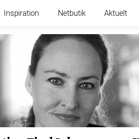
nye
udgaver
Ny aut
Inspiration
Netbutik
Aktuelt
Læs i
Bibelens
af
Søg i
Bibele
Find g
bibelo
Bibelen
personer
Bibelen
Nyheder
Bibel
højti
konfi
2036
Bibelen
Bibelens
Bibler
Nyheder
Om
Brevkassen
Undervisning
Bibelen
Online
personer
Bibelen
og
Autoriseret
Temaer
Konfirmander
Tilmeld
Verden
Læs
Indhold
Højtiderne
oversættelse
nyhedsbreve
Panelet
Indskoling
Læs
i
Tilblivelse
Nudansk
Jul
Arrangementer
Inspiration
Salmebøger
magasinet
Bibelen
Oversættelser
oversættelse
Påske
til
Få
Kirkesalmebøger
Nyt
Søg
undervisningen
Se
Ny
Børn
fra
magasinet
Konfirmandsalmebøg
i
autoriseret
Folkeskolen
alle
og
forlaget
tilsendt
bibeloversættels
Bibelen
unge
Tro
Kirken
højtider
2036
Ny
og
Bibelen
Bibellæseplanen
Børnebibler
autoriseret
Bibelens
eksistens
Bibliana
Bibelen
på
bibeloversættelse
Få
ABC
–
Smykker
2020
2036
grønlandsk