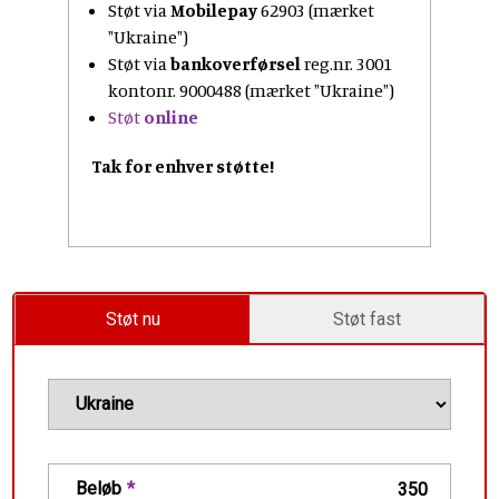
Støt via
Mobilepay
62903 (mærket
"Ukraine")
Støt via
bankoverførsel
reg.nr. 3001
kontonr. 9000488 (mærket "Ukraine")
Støt
online
Tak for enhver støtte!
Støt nu
Støt fast
Beløb