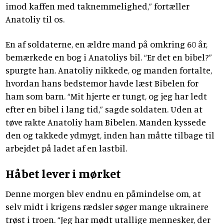
imod kaffen med taknemmelighed,” fortæller
Anatoliy til os.
En af soldaterne, en ældre mand på omkring 60 år,
bemærkede en bog i Anatoliys bil. “Er det en bibel?”
spurgte han. Anatoliy nikkede, og manden fortalte,
hvordan hans bedstemor havde læst Bibelen for
ham som barn. “Mit hjerte er tungt, og jeg har ledt
efter en bibel i lang tid,” sagde soldaten. Uden at
tøve rakte Anatoliy ham Bibelen. Manden kyssede
den og takkede ydmygt, inden han måtte tilbage til
arbejdet på ladet af en lastbil.
Håbet lever i mørket
Denne morgen blev endnu en påmindelse om, at
selv midt i krigens rædsler søger mange ukrainere
trøst i troen. “Jeg har mødt utallige mennesker, der