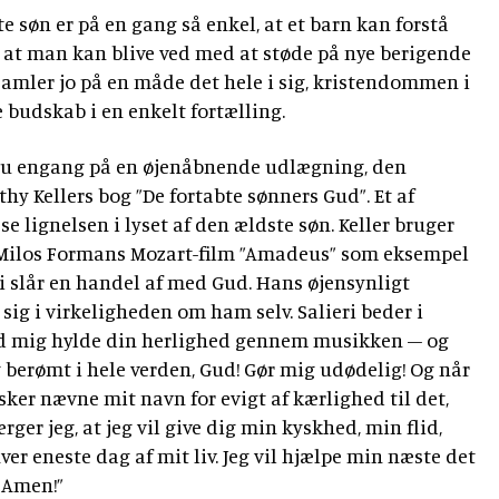
e søn er på en gang så enkel, at et barn kan forstå
 at man kan blive ved med at støde på nye berigende
amler jo på en måde det hele i sig, kristendommen i
 budskab i en enkelt fortælling.
dnu engang på en øjenåbnende udlægning, den
y Kellers bog ”De fortabte sønners Gud”. Et af
 se lignelsen i lyset af den ældste søn. Keller bruger
 Milos Formans Mozart-film ”Amadeus” som eksempel
ri slår en handel af med Gud. Hans øjensynligt
sig i virkeligheden om ham selv. Salieri beder i
ad mig hylde din herlighed gennem musikken – og
g berømt i hele verden, Gud! Gør mig udødelig! Og når
sker nævne mit navn for evigt af kærlighed til det,
rger jeg, at jeg vil give dig min kyskhed, min flid,
r eneste dag af mit liv. Jeg vil hjælpe min næste det
 Amen!”