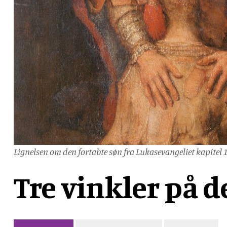
Lignelsen om den fortabte søn fra Lukasevangeliet kapitel 1
Tre vinkler på d