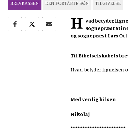
BREVKASSEN
DEN FORTABTE SØN
TILGIVELSE
H
vad betyder lign
Sognepræst Stin
og sognepræst Lars Ot
Til Bibelselskabets br
Hvad betyder lignelsen 
Med venlig hilsen
Nikolaj