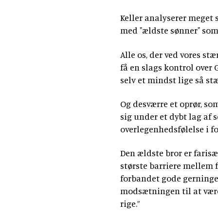
Keller analyserer meget 
med "ældste sønner" som 
Alle os, der ved vores st
få en slags kontrol over G
selv et mindst lige så s
Og desværre et oprør, so
sig under et dybt lag af 
overlegenhedsfølelse i fo
Den ældste bror er farisæ
største barriere mellem 
forbandet gode gerninger”
modsætningen til at være
rige.”