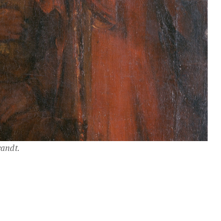
randt.