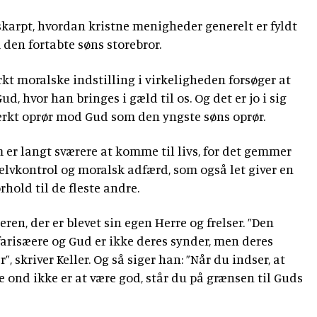
skarpt, hvordan kristne menigheder generelt er fyldt
den fortabte søns storebror.
ærkt moralske indstilling i virkeligheden forsøger at
ud, hvor han bringes i gæld til os. Og det er jo i sig
tærkt oprør mod Gud som den yngste søns oprør.
m er langt sværere at komme til livs, for det gemmer
selvkontrol og moralsk adfærd, som også let giver en
rhold til de fleste andre.
eren, der er blevet sin egen Herre og frelser. ”Den
farisæere og Gud er ikke deres synder, men deres
, skriver Keller. Og så siger han: ”Når du indser, at
 ond ikke er at være god, står du på grænsen til Guds