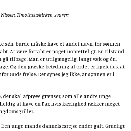
Nissen, Timotheuskirken, svarer:
te søn, burde måske have et andet navn, for sønnen
abt. At være fortabt er noget uopretteligt. En tilstand
 gå tilbage. Man er utilgængelig, langt væk og én,
ge. Og den græske betydning af ordet er ligeledes, at
for Guds frelse. Det synes jeg ikke, at sønnen er i
 der skal afprøve grænser, som alle andre unge
heldig at have en Far, hvis kærlighed rækker meget
ngdomsgriller.
er. Den unge mands dannelsesrejse ender galt. Grueligt