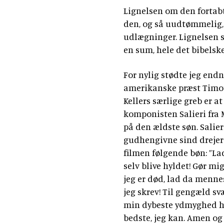
Lignelsen om den fortabt
den, og så uudtømmelig,
udlægninger. Lignelsen s
en sum, hele det bibelske
For nylig stødte jeg en
amerikanske præst Timoth
Kellers særlige greb er at
komponisten Salieri fra
på den ældste søn. Salie
gudhengivne sind drejer 
filmen følgende bøn: ”L
selv blive hyldet! Gør mi
jeg er død, lad da menne
jeg skrev! Til gengæld svæ
min dybeste ydmyghed hve
bedste, jeg kan. Amen og