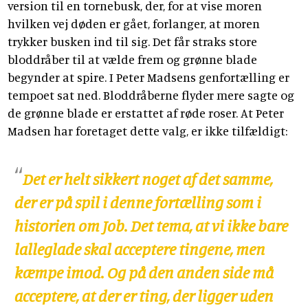
version til en tornebusk, der, for at vise moren
hvilken vej døden er gået, forlanger, at moren
trykker busken ind til sig. Det får straks store
bloddråber til at vælde frem og grønne blade
begynder at spire. I Peter Madsens genfortælling er
tempoet sat ned. Bloddråberne flyder mere sagte og
de grønne blade er erstattet af røde roser. At Peter
Madsen har foretaget dette valg, er ikke tilfældigt:
Det er helt sikkert noget af det samme,
der er på spil i denne fortælling som i
historien om Job. Det tema, at vi ikke bare
lalleglade skal acceptere tingene, men
kæmpe imod. Og på den anden side må
acceptere, at der er ting, der ligger uden