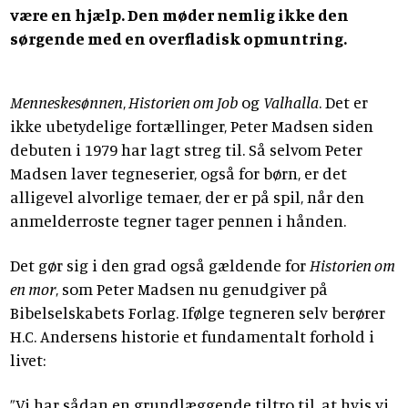
være en hjælp. Den møder nemlig ikke den
sørgende med en overfladisk opmuntring.
Menneskesønnen
,
Historien om Job
og
Valhalla
. Det er
ikke ubetydelige fortællinger, Peter Madsen siden
debuten i 1979 har lagt streg til. Så selvom Peter
Madsen laver tegneserier, også for børn, er det
alligevel alvorlige temaer, der er på spil, når den
anmelderroste tegner tager pennen i hånden.
Det gør sig i den grad også gældende for
Historien om
en mor
, som Peter Madsen nu genudgiver på
Bibelselskabets Forlag. Ifølge tegneren selv berører
H.C. Andersens historie et fundamentalt forhold i
livet:
”Vi har sådan en grundlæggende tiltro til, at hvis vi