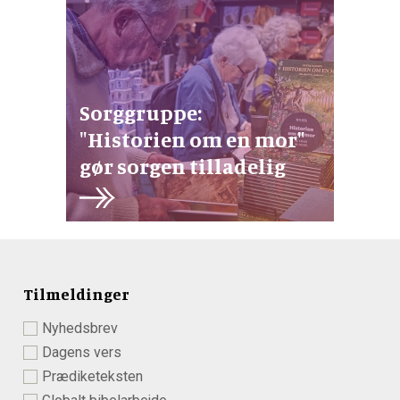
Sorggruppe:
"Historien om en mor"
gør sorgen tilladelig
Tilmeldinger
Nyhedsbrev
Dagens vers
Prædiketeksten