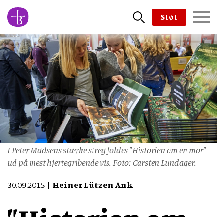
Skip
Støt
to
main
content
I Peter Madsens stærke streg foldes "Historien om en mor"
ud på mest hjertegribende vis. Foto: Carsten Lundager.
30.09.2015
Heiner Lützen Ank