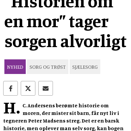
”Historien om
en mor” tager
sorgen alvorligt
NYHED
SORG OG TRØST
SJÆLESORG
H.
C. Andersens berømte historie om
moren, der mister sit barn, får nyt liv i
tegneren Peter Madsens streg. Det er en barsk
historie, men oplever man selv sorg, kan bogen