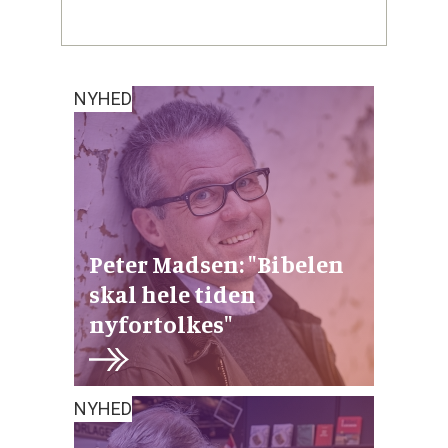
NYHED
Peter Madsen: "Bibelen
skal hele tiden
nyfortolkes"
NYHED