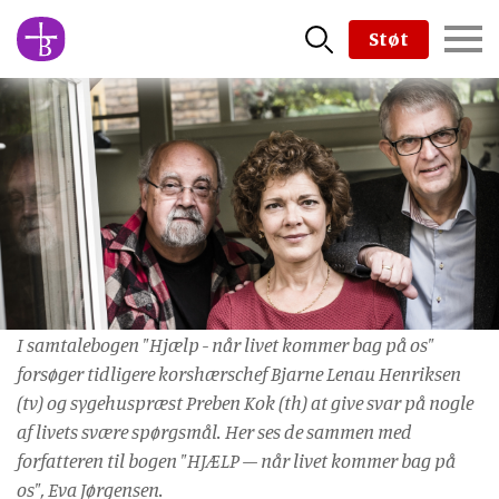
Skip
Støt
to
main
content
I samtalebogen "Hjælp - når livet kommer bag på os"
forsøger tidligere korshærschef Bjarne Lenau Henriksen
(tv) og sygehuspræst Preben Kok (th) at give svar på nogle
af livets svære spørgsmål. Her ses de sammen med
forfatteren til bogen "HJÆLP – når livet kommer bag på
os", Eva Jørgensen.