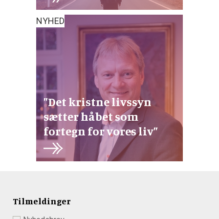
NYHED
”Det kristne livssyn
sætter håbet som
fortegn for vores liv”
Tilmeldinger